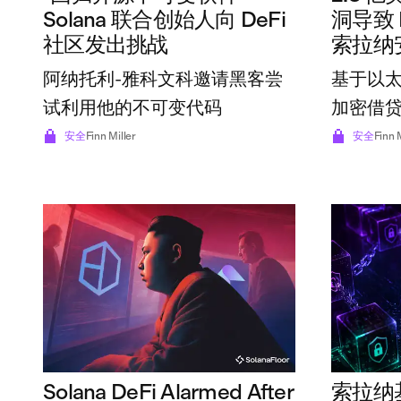
Solana 联合创始人向 DeFi
洞导致 
社区发出挑战
索拉纳
阿纳托利-雅科文科邀请黑客尝
基于以太
试利用他的不可变代码
加密借
安全
Finn Miller
安全
Finn 
Solana DeFi Alarmed After
索拉纳