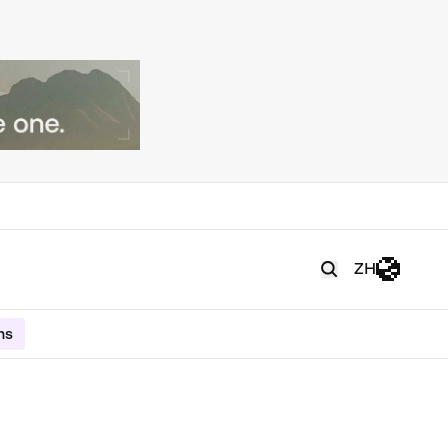
ZH
ms