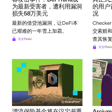
为最新受害者，遭利用漏洞
的用户
损失58万美元
况
最新的借贷池漏洞，让DeFi本
Chec
已艰难的一年雪上加霜。
交索赔
查其恢
安全
Pablo
险基金
安全
Pabl
漂流保险基金将在议定书重
Arci