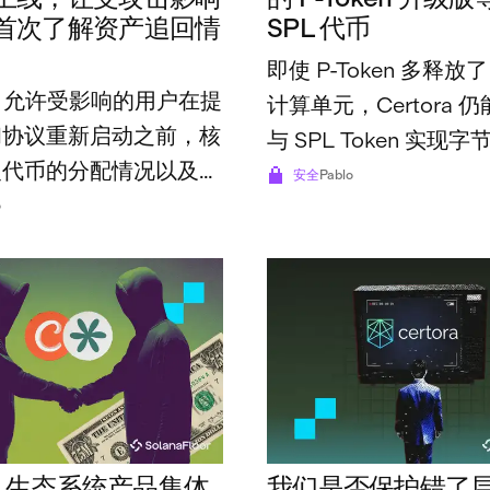
首次了解资产追回情
SPL 代币
即使 P-Token 多释放了
ker 允许受影响的用户在提
计算单元，Certora 
和协议重新启动之前，核
与 SPL Token 实现
复代币的分配情况以及保
的兼容性，没有发现任
安全
Pablo
的领取资格。
o
um 生态系统产品集体
我们是否保护错了层