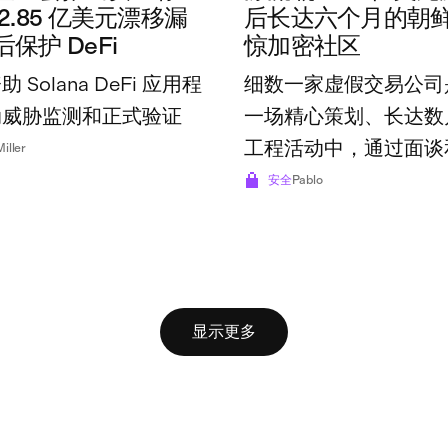
2.85 亿美元漂移漏
后长达六个月的朝
保护 DeFi
惊加密社区
 Solana DeFi 应用程
细数一家虚假交易公司
动威胁监测和正式验证
一场精心策划、长达数
工程活动中，通过面谈和 
Miller
美元的存款获得信任的
安全
Pablo
显示更多