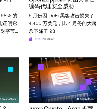
编码代理安全威胁
 98% 的
5 月份因 DeFi 黑客攻击损失了
仍能证明它
4,400 万美元，比 4 月份的大屠
字节对字节
杀下降了 93
何漏洞。
安全
Finn Miller
？ -
Jump Crypto、Anza 推荐