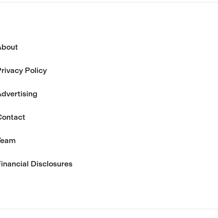
About
rivacy Policy
dvertising
Contact
Team
inancial Disclosures