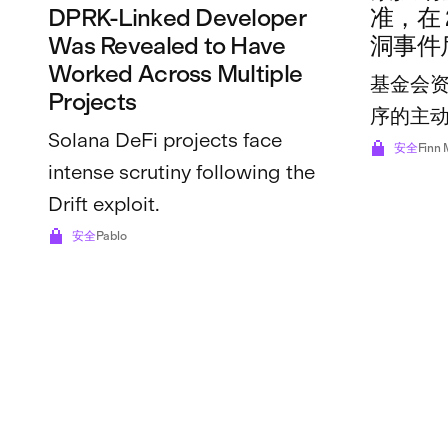
DPRK-Linked Developer
准，在 
Was Revealed to Have
洞事件后
Worked Across Multiple
基金会资助
Projects
序的主
Solana DeFi projects face
安全
Finn 
intense scrutiny following the
Drift exploit.
安全
Pablo