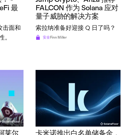
eFi 最
FALCON 作为 Solana 应对
量子威胁的解决方案
的攻击面和
索拉纳准备好迎接 Q 日了吗？
性。
安全
Finn Miller
阿莱尔
卡米诺推出白名单储备金，