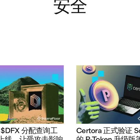
安全
 的 $DFX 分配查询工
Certora 正式验证 So
上线，让受攻击影响
的 P-Token 升级