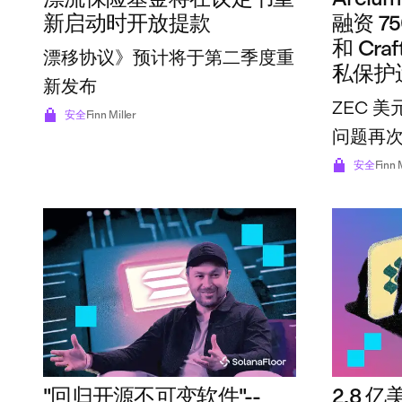
新启动时开放提款
融资 7
和 Craf
漂移协议》预计将于第二季度重
私保护
新发布
ZEC 美
安全
Finn Miller
问题再
安全
Finn 
"回归开源不可变软件"--
2.8 亿