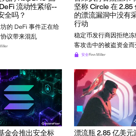
DeFi 流动性紧缩--
坚称 Circle 在 2.8
安全吗？
的漂流漏洞中没有
行动
坊的 DeFi 事件正在给
稳定币发行商因拒绝冻
贷协议带来混乱
客攻击中的被盗资金而
Miller
安全
Finn Miller
基金会推出安全标
漂流瓶 2.85 亿美