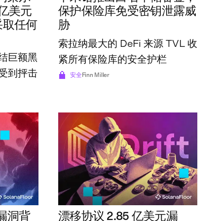
5 亿美元
保护保险库免受密钥泄露威
采取任何
胁
索拉纳最大的 DeFi 来源 TVL 收
结巨额黑
紧所有保险库的安全护栏
受到抨击
安全
Finn Miller
元漏洞背
漂移协议 2.85 亿美元漏