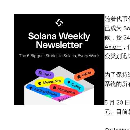
随着代币
已成为 S
候，按 2
Axiom
，
众类别迅
为了保持这
系统的所有
5 月 2
元。目前总