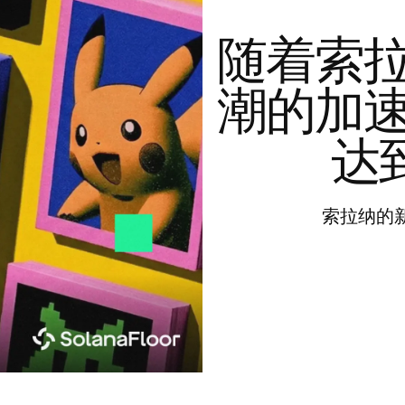
随着索
潮的加
达到
索拉纳的