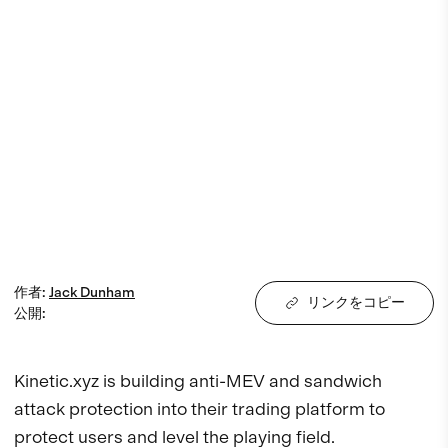
作者
:
Jack
Dunham
リンクをコピー
公開
:
Kinetic.xyz is building anti-MEV and sandwich 
attack protection into their trading platform to 
protect users and level the playing field.
