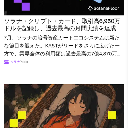
ソラナ・クリプト・カード、取引高6,950万
ドルを記録し、過去最高の月間実績を達成
7月、ソラナの暗号資産カードエコシステムは新た
な節目を迎えた。KASTがリードをさらに広げた一
方で、業界全体の利用額は過去最高の7億4,870万ド
ルに達した。
ソラナ
Pablo