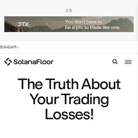
広告
読み込み中
...
The Truth About
Your Trading
Losses!