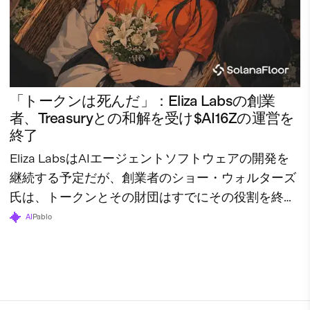
「トークンは死んだ」：Eliza Labsの創業
者、Treasuryとの和解を受け$AI16Zの運営を
終了
Eliza LabsはAIエージェントソフトウェアの開発を
継続する予定だが、創業者のショー・ウォルターズ
氏は、トークンとその財団はすでにその役割を終え
たと述べている。
AI
Pablo