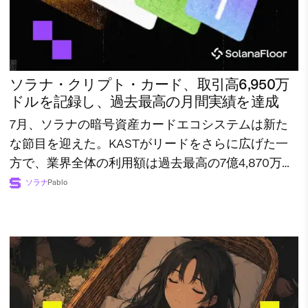
ソラナ・クリプト・カード、取引高6,950万
ドルを記録し、過去最高の月間実績を達成
7月、ソラナの暗号資産カードエコシステムは新た
な節目を迎えた。KASTがリードをさらに広げた一
方で、業界全体の利用額は過去最高の7億4,870万ド
ルに達した。
ソラナ
Pablo