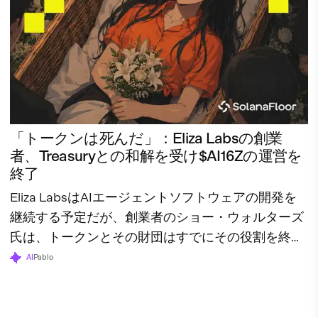
「トークンは死んだ」：Eliza Labsの創業
者、Treasuryとの和解を受け$AI16Zの運営を
終了
Eliza LabsはAIエージェントソフトウェアの開発を
継続する予定だが、創業者のショー・ウォルターズ
氏は、トークンとその財団はすでにその役割を終え
たと述べている。
AI
Pablo