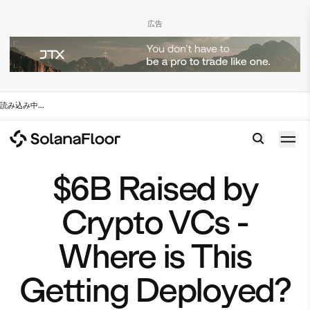
広告
読み込み中
...
$6B Raised by
Crypto VCs -
Where is This
Getting Deployed?