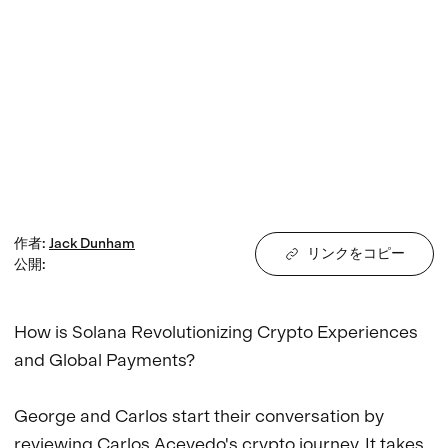
作者
:
Jack
Dunham
リンクをコピー
公開
:
How is Solana Revolutionizing Crypto Experiences 
and Global Payments?

George and Carlos start their conversation by 
reviewing Carlos Acevedo's crypto journey. It takes 