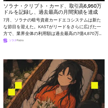
ソラナ・クリプト・カード、取引高6,950万
ドルを記録し、過去最高の月間実績を達成
7月、ソラナの暗号資産カードエコシステムは新た
な節目を迎えた。KASTがリードをさらに広げた一
方で、業界全体の利用額は過去最高の7億4,870万ド
ルに達した。
ソラナ
Pablo