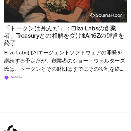
「トークンは死んだ」：Eliza Labsの創業
者、Treasuryとの和解を受け$AI16Zの運営を
終了
Eliza LabsはAIエージェントソフトウェアの開発を
継続する予定だが、創業者のショー・ウォルターズ
氏は、トークンとその財団はすでにその役割を終え
たと述べている。
AI
Pablo