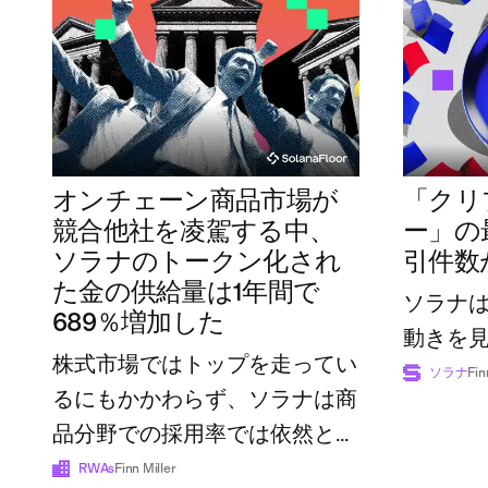
オンチェーン商品市場が
「クリ
競合他社を凌駕する中、
ー」の
ソラナのトークン化され
引件数
た金の供給量は1年間で
ソラナ
689％増加した
動きを
株式市場ではトップを走ってい
ソラナ
Fin
るにもかかわらず、ソラナは商
品分野での採用率では依然とし
て後れを取っている
RWAs
Finn Miller