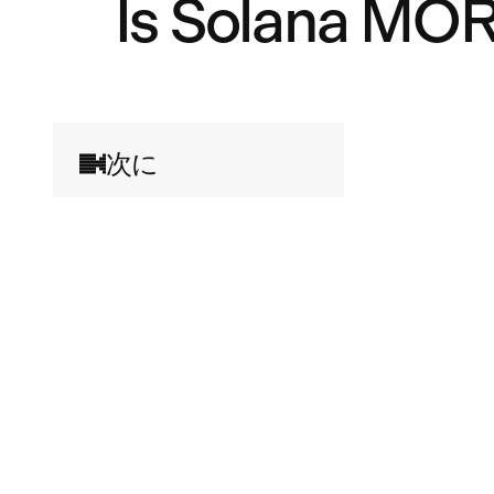
Is Solana MOR
次に