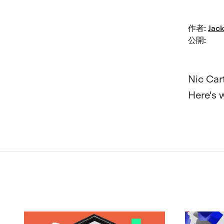
作者
:
Jack
公開
:
Nic Cart
Here's w