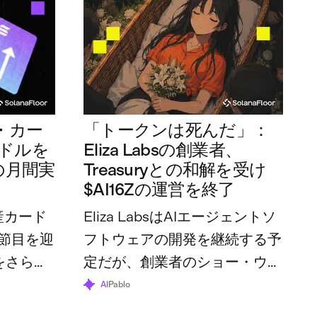
・カー
「トークンは死んだ」：
万ドルを
Eliza Labsの創業者、
の月間実
Treasuryとの和解を受け
$AI16Zの運営を終了
産カード
Eliza LabsはAIエージェントソ
節目を迎
フトウェアの開発を継続する予
をさらに
定だが、創業者のショー・ウォ
体の利用
ルターズ氏は、トークンとその
AI
Pablo
70万ドル
財団はすでにその役割を終えた