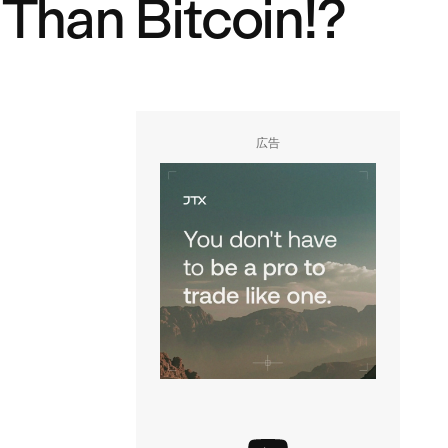
Than Bitcoin!?
広告