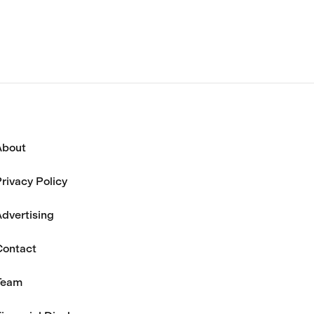
と述べている。
About
rivacy Policy
dvertising
Contact
Team