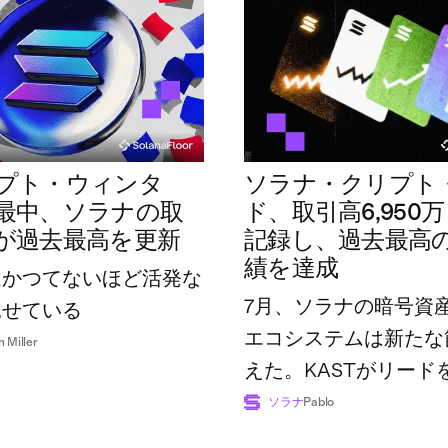
プト・ウィンタ
ソラナ・クリプト
最中、ソラナの取
ド、取引高6,950
が過去最高を更新
記録し、過去最高
績を達成
はかつてないほど活発な
7月、ソラナの暗号資
見せている
エコシステムは新たな
n Miller
えた。KASTがリード
広げた一方で、業界全
ソラナ
Pablo
額は過去最高の7億4,8