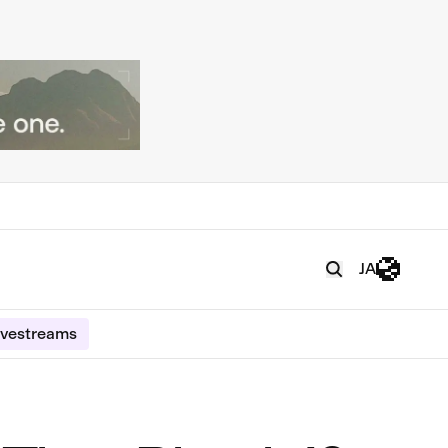
JA
ivestreams