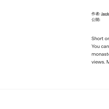
作者
:
Jack
公開
:
Short on
You can 
monaster
views. M