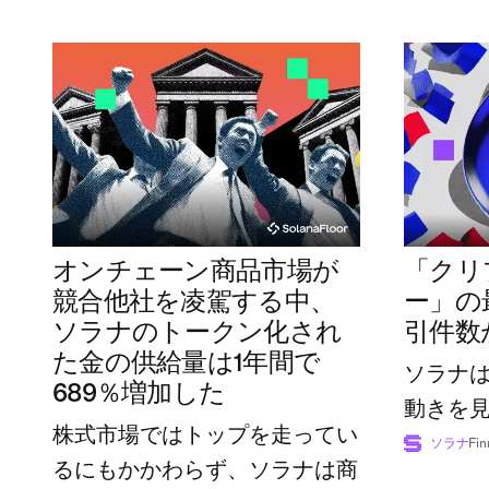
オンチェーン商品市場が
「クリ
競合他社を凌駕する中、
ー」の
ソラナのトークン化され
引件数
た金の供給量は1年間で
ソラナ
689％増加した
動きを
株式市場ではトップを走ってい
ソラナ
Fin
るにもかかわらず、ソラナは商