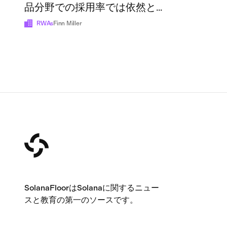
品分野での採用率では依然とし
て後れを取っている
RWAs
Finn Miller
SolanaFloorはSolanaに関するニュー
スと教育の第一のソースです。