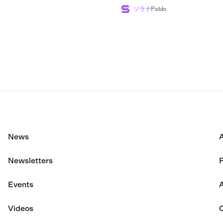
広げた一方で、業界全
ソラナ
Pablo
額は過去最高の7億4,8
に達した。
News
Newsletters
P
Events
A
Videos