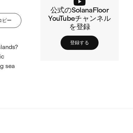
公式のSolanaFloor
YouTubeチャンネル
コピー
を登録
登録する
slands? 
ic 
ng sea 