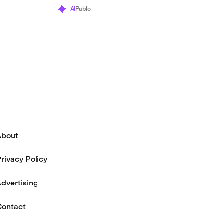
体の利用
ルターズ氏は、トークンとその
AI
Pablo
70万ドル
財団はすでにその役割を終えた
と述べている。
About
rivacy Policy
dvertising
Contact