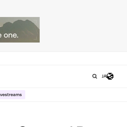
JA
ivestreams