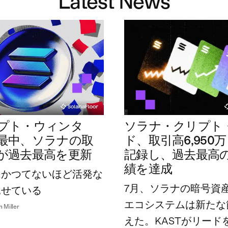
Latest News
プト・ウィンタ
ソラナ・クリプト
最中、ソラナの取
ド、取引高6,950
が過去最高を更新
記録し、過去最高
績を達成
はかつてないほど活発な
7月、ソラナの暗号資
見せている
エコシステムは新たな
n Miller
えた。KASTがリード