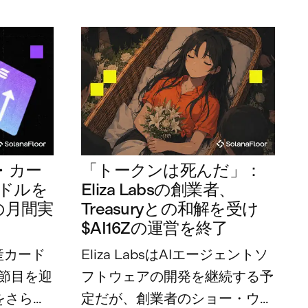
・カー
「トークンは死んだ」：
万ドルを
Eliza Labsの創業者、
の月間実
Treasuryとの和解を受け
$AI16Zの運営を終了
産カード
Eliza LabsはAIエージェントソ
節目を迎
フトウェアの開発を継続する予
をさらに
定だが、創業者のショー・ウォ