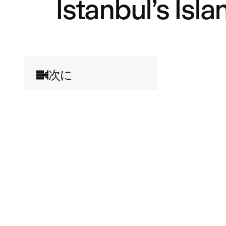
Istanbul’s Is
次に