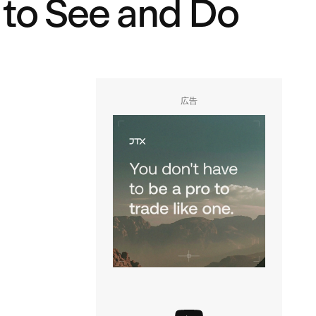
 to See and Do
広告