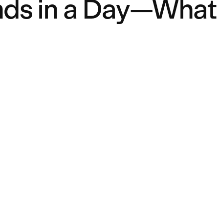
lands in a Day—What