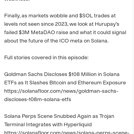
Finally, as markets wobble and $SOL trades at 
levels not seen since 2023, we look at Hurupay’s 
failed $3M MetaDAO raise and what it could signal 
about the future of the ICO meta on Solana.

Full stories covered in this episode:

Goldman Sachs Discloses $108 Million in Solana 
ETFs as It Slashes Bitcoin and Ethereum Exposure

https://solanafloor.com/news/goldman-sachs-
discloses-108m-solana-etfs

Solana Perps Scene Snubbed Again as Trojan 
Terminal Integrates with Hyperliquid

https://solanafloor.com/news/solana-perps-scene-