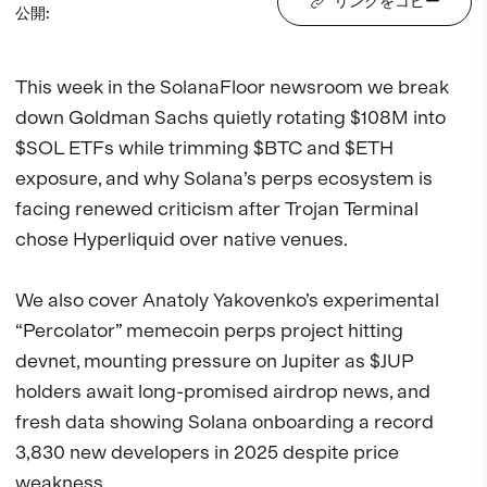
リンクをコピー
公開
:
This week in the SolanaFloor newsroom we break 
down Goldman Sachs quietly rotating $108M into 
$SOL ETFs while trimming $BTC and $ETH 
exposure, and why Solana’s perps ecosystem is 
facing renewed criticism after Trojan Terminal 
chose Hyperliquid over native venues. 

We also cover Anatoly Yakovenko’s experimental 
“Percolator” memecoin perps project hitting 
devnet, mounting pressure on Jupiter as $JUP 
holders await long-promised airdrop news, and 
fresh data showing Solana onboarding a record 
3,830 new developers in 2025 despite price 
weakness.
