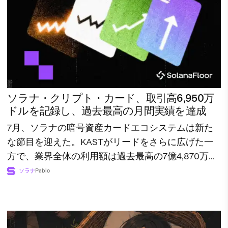
ソラナ・クリプト・カード、取引高6,950万
ドルを記録し、過去最高の月間実績を達成
7月、ソラナの暗号資産カードエコシステムは新た
な節目を迎えた。KASTがリードをさらに広げた一
方で、業界全体の利用額は過去最高の7億4,870万ド
ルに達した。
ソラナ
Pablo