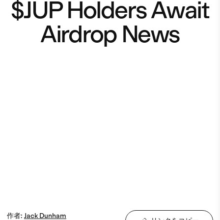
$JUP Holders Await
Airdrop News
作者
:
Jack
Dunham