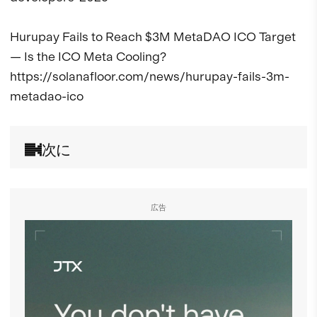
Hurupay Fails to Reach $3M MetaDAO ICO Target 
— Is the ICO Meta Cooling?

https://solanafloor.com/news/hurupay-fails-3m-
metadao-ico
次に
広告