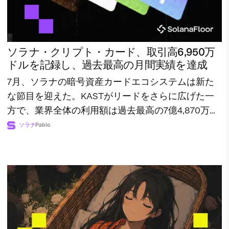
ソラナ・クリプト・カード、取引高6,950万
ドルを記録し、過去最高の月間実績を達成
7月、ソラナの暗号資産カードエコシステムは新た
な節目を迎えた。KASTがリードをさらに広げた一
方で、業界全体の利用額は過去最高の7億4,870万ド
ルに達した。
ソラナ
Pablo