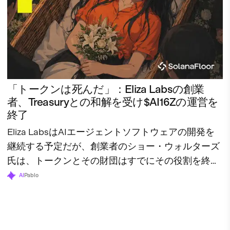
「トークンは死んだ」：Eliza Labsの創業
者、Treasuryとの和解を受け$AI16Zの運営を
終了
Eliza LabsはAIエージェントソフトウェアの開発を
継続する予定だが、創業者のショー・ウォルターズ
氏は、トークンとその財団はすでにその役割を終え
たと述べている。
AI
Pablo