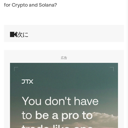
for Crypto and Solana?

次に
広告