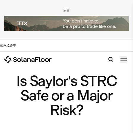
広告
読み込み中
...
Is Saylor's STRC
Safe or a Major
Risk?