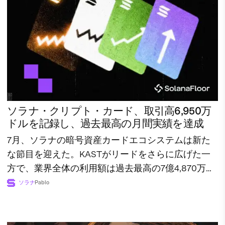
ソラナ・クリプト・カード、取引高6,950万
ドルを記録し、過去最高の月間実績を達成
7月、ソラナの暗号資産カードエコシステムは新た
な節目を迎えた。KASTがリードをさらに広げた一
方で、業界全体の利用額は過去最高の7億4,870万ド
ルに達した。
ソラナ
Pablo