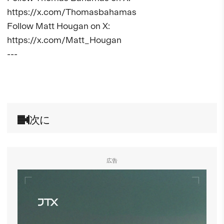
https://x.com/Thomasbahamas

Follow Matt Hougan on X: 
https://x.com/Matt_Hougan

---

次に
広告