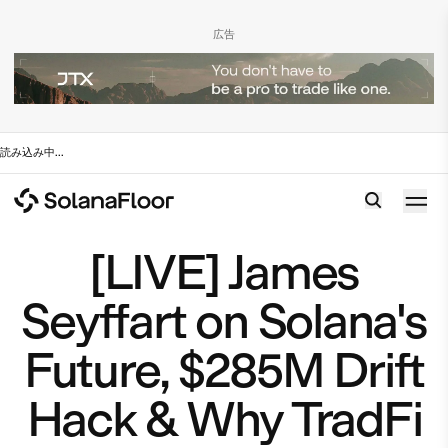
広告
読み込み中
...
[LIVE] James
Seyffart on Solana's
Future, $285M Drift
Hack & Why TradFi