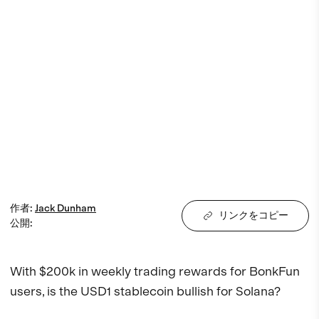
作者
:
Jack
Dunham
リンクをコピー
公開
:
With $200k in weekly trading rewards for BonkFun 
users, is the USD1 stablecoin bullish for Solana?
