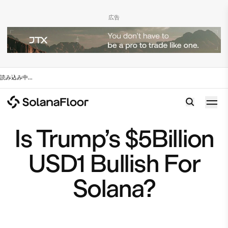
広告
読み込み中
...
Is Trump’s $5Billion
USD1 Bullish For
Solana?