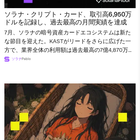
ソラナ・クリプト・カード、取引高6,950万
ドルを記録し、過去最高の月間実績を達成
7月、ソラナの暗号資産カードエコシステムは新た
な節目を迎えた。KASTがリードをさらに広げた一
方で、業界全体の利用額は過去最高の7億4,870万ド
ルに達した。
ソラナ
Pablo