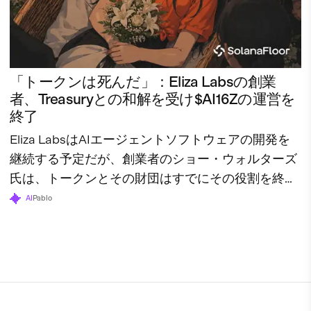
「トークンは死んだ」：Eliza Labsの創業
者、Treasuryとの和解を受け$AI16Zの運営を
終了
Eliza LabsはAIエージェントソフトウェアの開発を
継続する予定だが、創業者のショー・ウォルターズ
氏は、トークンとその財団はすでにその役割を終え
たと述べている。
AI
Pablo