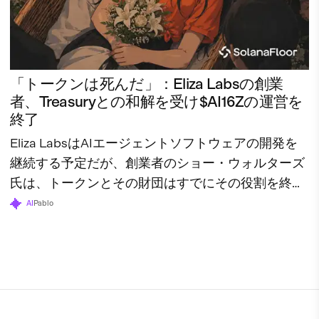
「トークンは死んだ」：Eliza Labsの創業
者、Treasuryとの和解を受け$AI16Zの運営を
終了
Eliza LabsはAIエージェントソフトウェアの開発を
継続する予定だが、創業者のショー・ウォルターズ
氏は、トークンとその財団はすでにその役割を終え
たと述べている。
AI
Pablo