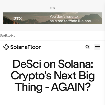
広告
読み込み中
...
DeSci on Solana:
Crypto’s Next Big
Thing - AGAIN?