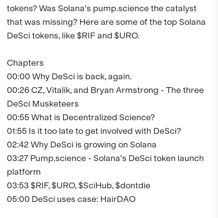
tokens? Was Solana's pump.science the catalyst 
that was missing? Here are some of the top Solana 
DeSci tokens, like $RIF and $URO.

Chapters

00:00 Why DeSci is back, again.

00:26 CZ, Vitalik, and Bryan Armstrong - The three 
DeSci Musketeers

00:55 What is Decentralized Science? 

01:55 Is it too late to get involved with DeSci?

02:42 Why DeSci is growing on Solana

03:27 Pump.science - Solana's DeSci token launch 
platform

03:53 $RIF, $URO, $SciHub, $dontdie

05:00 DeSci uses case: HairDAO 
