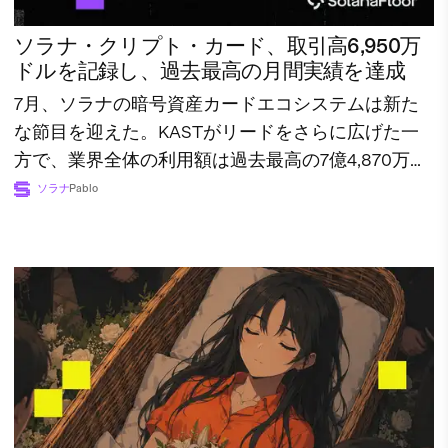
ソラナ・クリプト・カード、取引高6,950万
ドルを記録し、過去最高の月間実績を達成
7月、ソラナの暗号資産カードエコシステムは新た
な節目を迎えた。KASTがリードをさらに広げた一
方で、業界全体の利用額は過去最高の7億4,870万ド
ルに達した。
ソラナ
Pablo