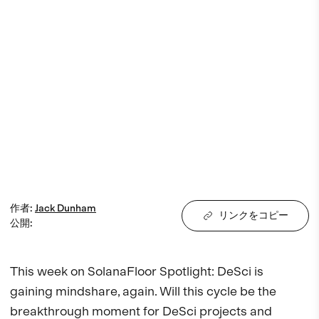
作者
:
Jack
Dunham
リンクをコピー
公開
:
This week on SolanaFloor Spotlight: DeSci is 
gaining mindshare, again. Will this cycle be the 
breakthrough moment for DeSci projects and 