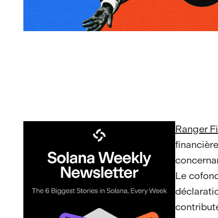
Ranger F
financièr
concernan
Le cofon
déclarati
contribut