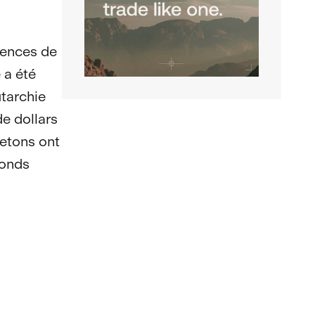
iences de
 a été
utarchie
de dollars
jetons ont
fonds