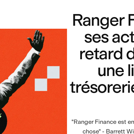
Ranger F
ses act
retard 
une l
trésoreri
"Ranger Finance est en 
chose" - Barrett W