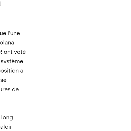
a
ue l'une
Solana
R ont voté
e système
osition a
usé
ures de
à long
aloir