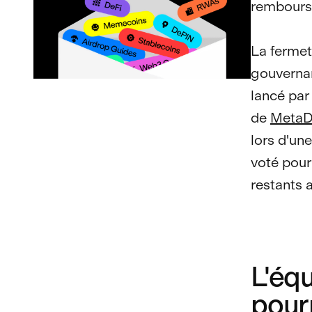
rembours
La fermet
gouvernan
lancé par
de
Meta
lors d'un
voté pour 
restants 
L'éq
pour