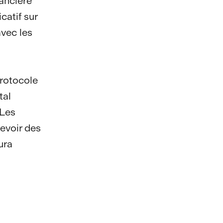
nancière
icatif sur
avec les
protocole
tal
 Les
cevoir des
ura