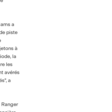
se
liams a
de piste
e
jetons à
iode, la
re les
nt avérés
és", a
e Ranger