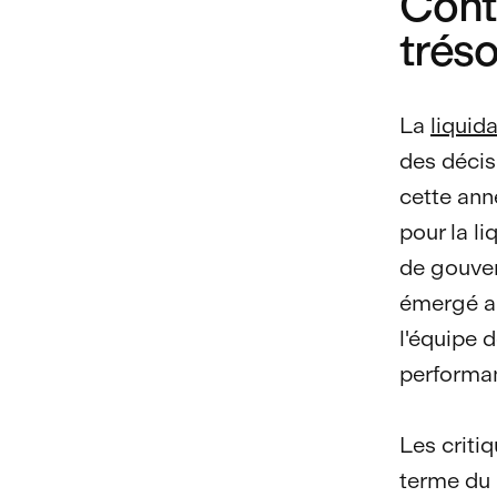
Conte
trés
La
liquid
des décis
cette ann
pour la l
de gouver
émergé ap
l'équipe 
performan
Les criti
terme du 