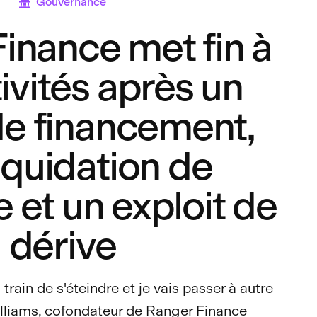
Gouvernance
inance met fin à
ivités après un
de financement,
iquidation de
e et un exploit de
dérive
train de s'éteindre et je vais passer à autre
illiams, cofondateur de Ranger Finance