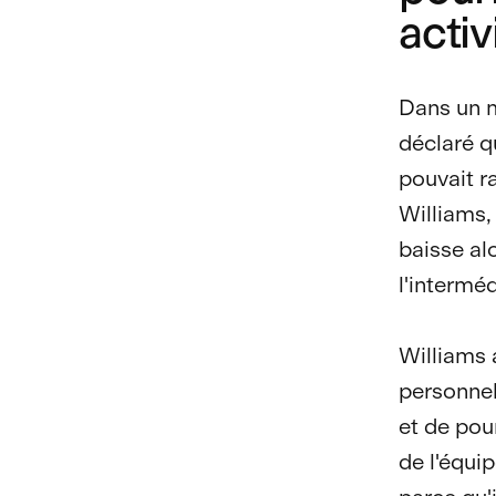
activ
Dans un m
déclaré q
pouvait r
Williams, 
baisse al
l'intermé
Williams 
personnel
et de pou
de l'équi