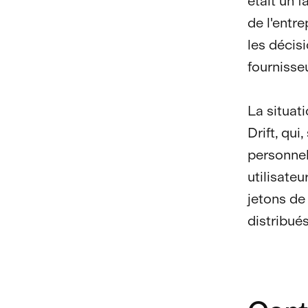
était un f
de l'entre
les décis
fournisseu
La situat
Drift, qui
personnel
utilisateu
jetons de 
distribués