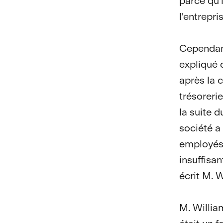
parce qu'i
l'entrepri
Cependant
expliqué 
après la 
trésoreri
la suite d
société a
employés 
insuffisan
écrit M. W
M. Willia