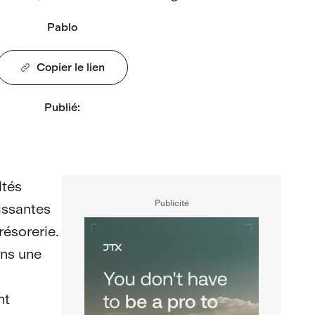
Pablo
Copier le lien
Publié
:
ltés
Publicité
issantes
résorerie.
ans une
nt