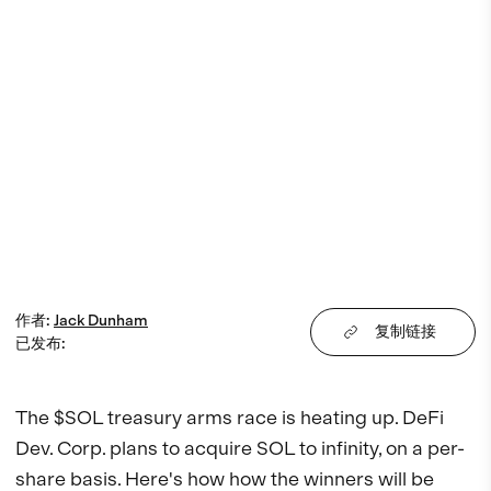
作者
:
Jack
Dunham
复制链接
已发布
:
The $SOL treasury arms race is heating up. DeFi 
Dev. Corp. plans to acquire SOL to infinity, on a per-
share basis. Here's how how the winners will be 