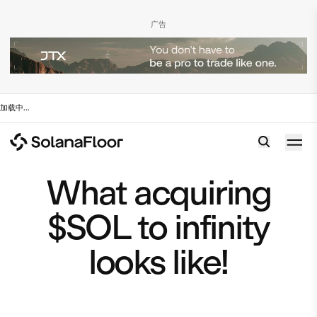
广告
加载中
...
What acquiring
$SOL to infinity
looks like!