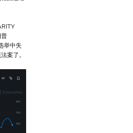
ITY
朗普
期选举中失
该法案了。