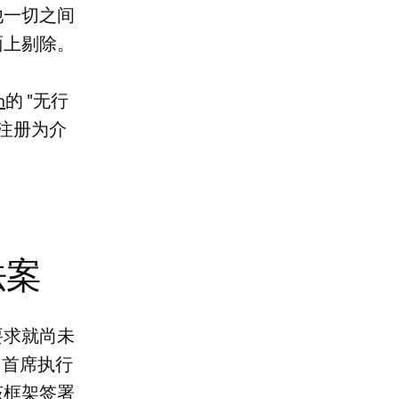
他一切之间
面上剔除。
m
的 "无行
注册为介
法案
要求就尚未
e 首席执行
望该框架签署