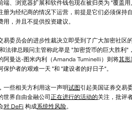
前端、浏览器扩展和软件钱包现在被归类为 "覆盖用
注册为经纪商的情况下运营，前提是它们必须保持
费用，并且不提供投资建议。
交易委员会的进步性裁决立即受到了广大加密社区
政策和法律总顾问主管称此举是 "加密货币的巨大胜利"，而
阿曼达-图米内利（Amanda Tuminelli）则将
其形
保护者的艰难一天 "和 "建设者的好日子"。
，一些相关方利用这一声明
试图
引起美国证券交易
的世界自由金融公司
正在进行的活动的
关注，批评
会
对 DeFi
构成
系统性风险
。