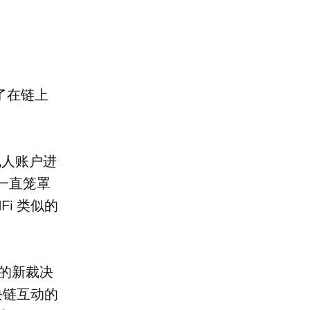
了在链上
。
为他人账户进
定一直笼罩
Fi 类似的
会的新裁决
块链互动的