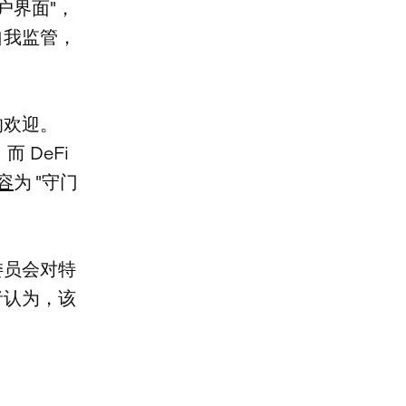
户界面"，
自我监管，
的欢迎。
 DeFi
容
为 "守门
委员会对特
者认为，该