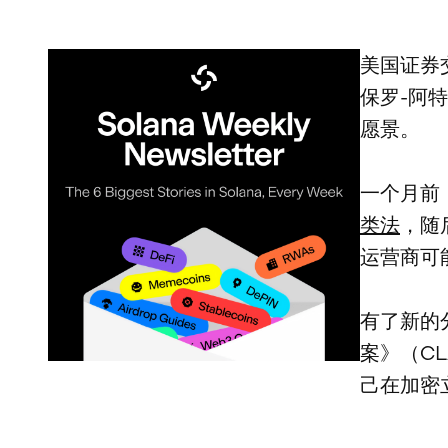
美国证券
保罗-阿特金
愿景。
一个月前
类法
，随
运营商可
有了新的
案》（CL
己在加密