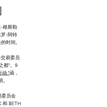
利
-根斯勒
保罗-阿特
失去的时间。
证券交易委员
之都"。9
动 "
函，
易。
易委员会
和 $ETH