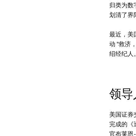
归类为数
划清了界
最近，美
动 "救
绍经纪人
领导
美国证券
完成的《透
官布莱恩-