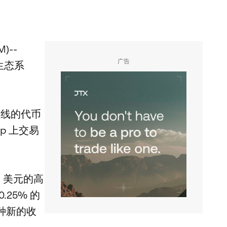
)--
广告
生态系
曲线的代币
p 上交易
 美元的高
25% 的
种新的收