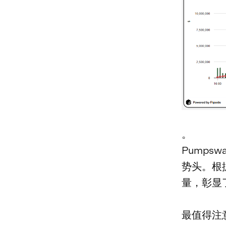
。
Pump
势头。根
量，彰显
最值得注