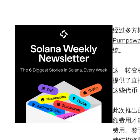
经过多方
Pumpsw
统。
这一转变标
提供了直接
这些代币
此次推出
额费用才能
费用。鉴