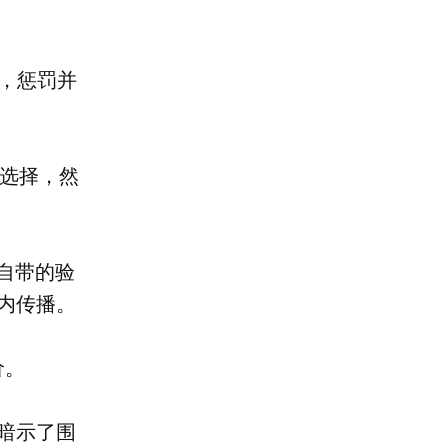
点率，惩罚并
路径选择，然
er 自带的验
内传播。
价。
 还暗示了围