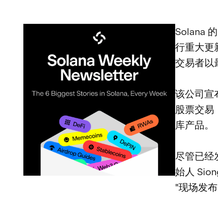
Solana
行重大更新
交易者以
该公司宣布即
股票交易，
库产品。
尽管已经发
始人 Sio
"现场发布