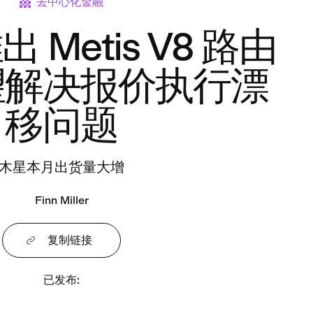
去中心化金融
 推出 Metis V8 路由
望解决报价执行漂
移问题
木星本月出货量大增
Finn Miller
复制链接
已发布
: