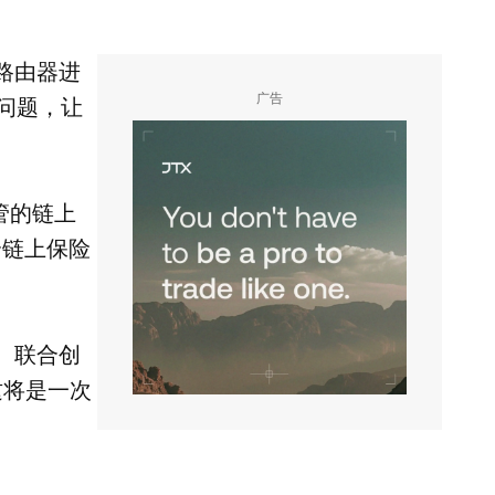
掉期路由器进
广告
移问题，让
受监管的链上
个链上保险
划。联合创
，这将是一次