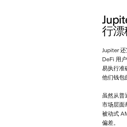
Jup
行漂
Jupite
DeFi 
易执行准
他们钱包
虽然从普
市场层面
被动式 
偏差。