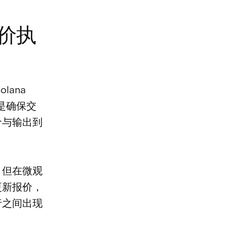
决报价执
lana
点是确保交
价与输出到
，但在微观
更新报价，
行之间出现