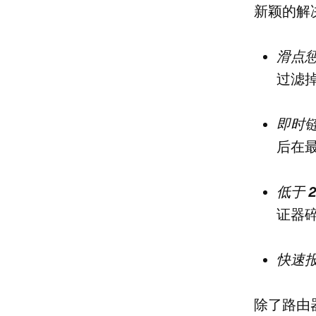
新颖的解
滑点
过滤
即时
后在
低于 
证器
快速
除了路由器