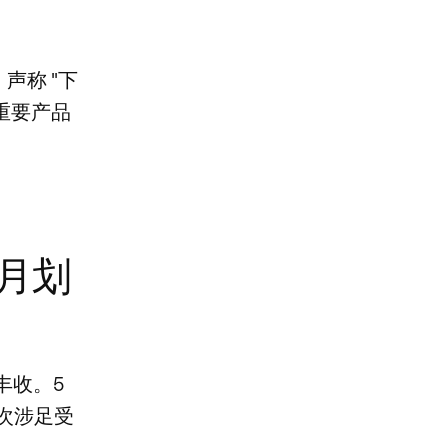
 声称 "下
重要产品
这个月划
了丰收。5
作，首次涉足受