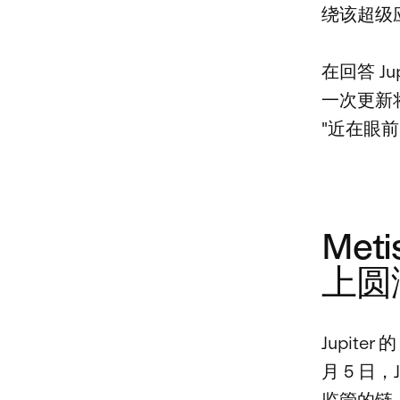
绕该超级
在回答 Ju
一次更新
"近在眼前
Met
上圆
Jupite
月 5 日，J
监管的链