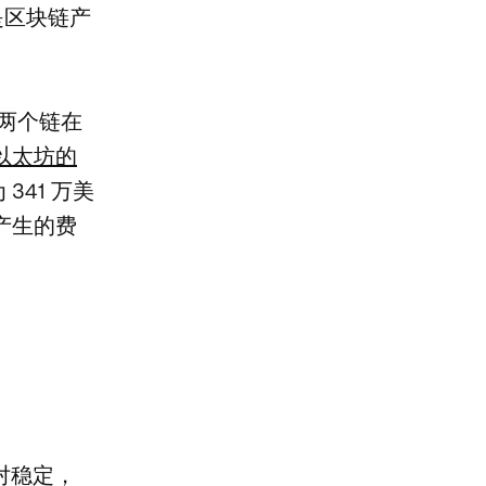
是区块链产
两个链在
以太坊的
341 万美
产生的费
相对稳定，