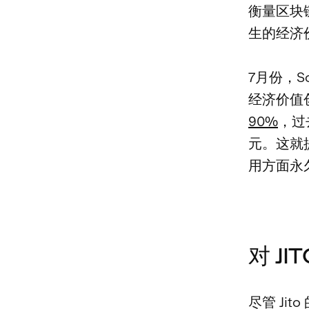
衡量区块
生的经济
7月份，S
经济价值创
90%
，过
元。这就
用方面永
对 J
尽管 Ji