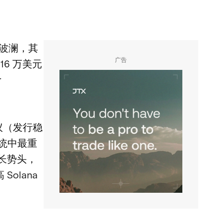
波澜，其
广告
6 万美元
r
协议（发行稳
系统中最重
长势头，
olana