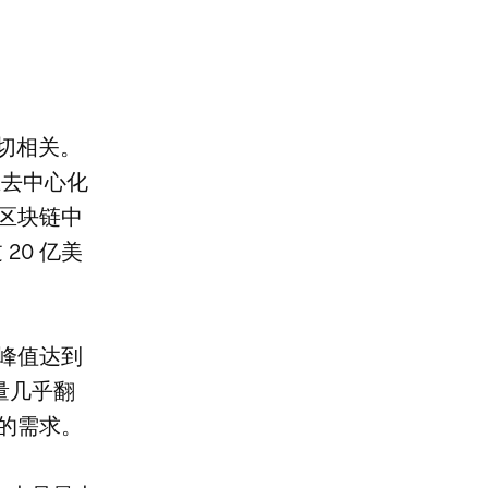
密切相关。
在去中心化
有区块链中
20 亿美
日峰值达到
数量几乎翻
劲的需求。