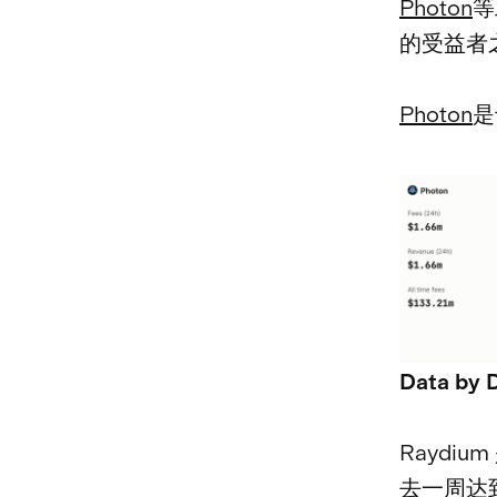
Photon
等
的受益者
Photon
是
Data by 
Raydi
去一周达