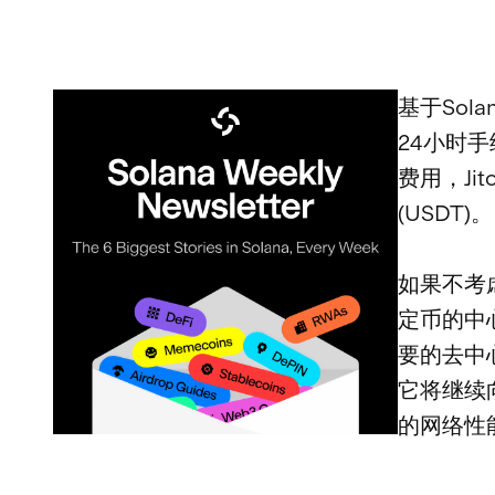
基于Sol
24小时手
费用，Ji
(USDT)。
如果不考虑
定币的中
要的去中
它将继续向
的网络性