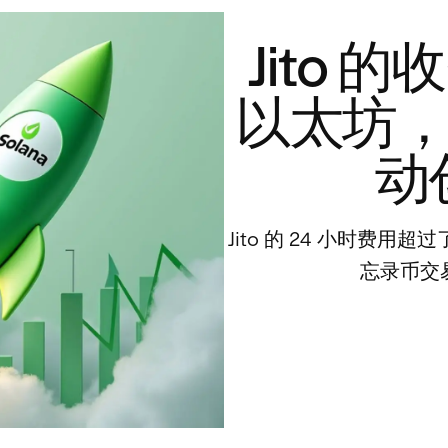
Jito 的
以太坊，S
动
Jito 的 24 小时费用超
忘录币交易