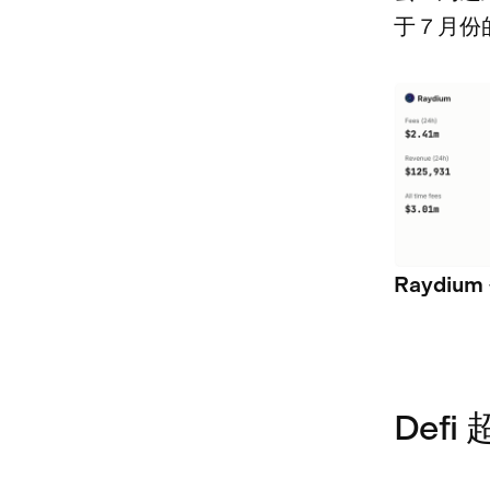
于 7 月份
Raydiu
Def