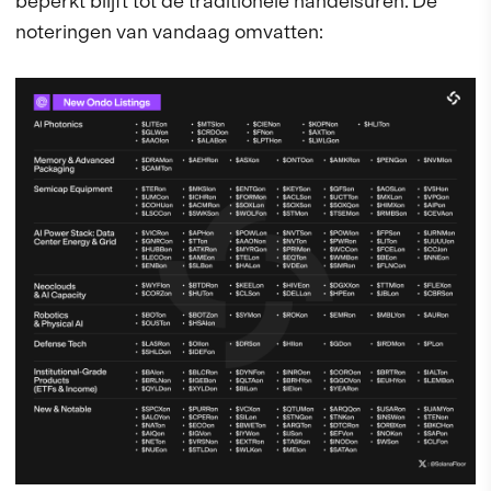
beperkt blijft tot de traditionele handelsuren. De
noteringen van vandaag omvatten: