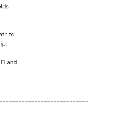
lds 
th to 
p.

.Fi and 
____________________________
