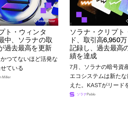
プト・ウィンタ
ソラナ・クリプト
最中、ソラナの取
ド、取引高6,950
が過去最高を更新
記録し、過去最高
績を達成
はかつてないほど活発な
7月、ソラナの暗号資
見せている
エコシステムは新たな
n Miller
えた。KASTがリード
広げた一方で、業界全
ソラナ
Pablo
額は過去最高の7億4,8
に達した。