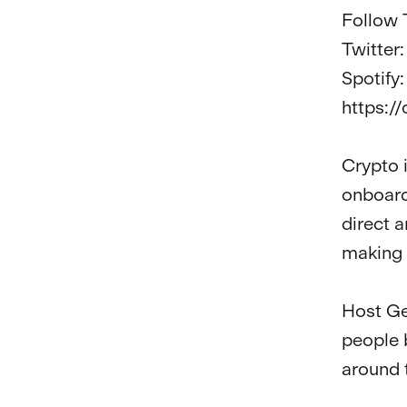
Follow T
Twitter:
Spotify:
https:/
Crypto 
onboardi
direct a
making 
Host Ge
people 
around t