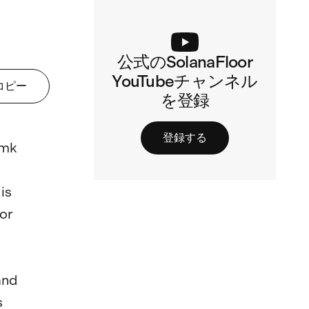
公式のSolanaFloor
YouTubeチャンネル
コピー
を登録
登録する
mk

is 
or 
and 
 