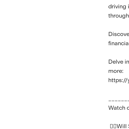
driving 
through 
Discove
financi
Delve in
more:

https:/
______
Watch ot
 👉🏼Will Solana DeFi survive 2023? - 