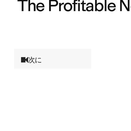
The Profitable 
次に