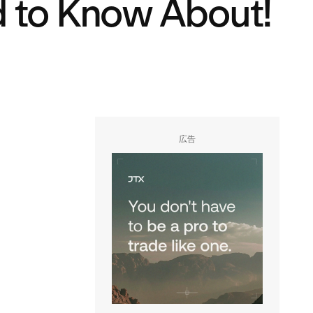
d to Know About!
広告