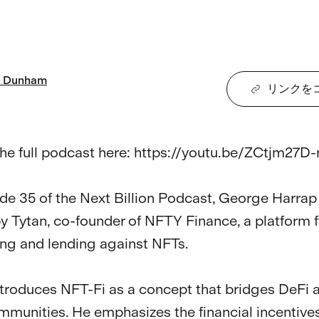
Dunham
リンクを
he full podcast here: https://youtu.be/ZCtjm27D-
ode 35 of the Next Billion Podcast, George Harrap 
by Tytan, co-founder of NFTY Finance, a platform f
ng and lending against NFTs. 

ntroduces NFT-Fi as a concept that bridges DeFi 
munities. He emphasizes the financial incentives