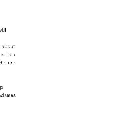
Ji

 about 
st is a 
who are 
p 
nd uses 