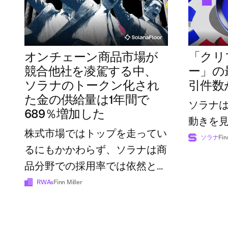
オンチェーン商品市場が
「クリ
競合他社を凌駕する中、
ー」の
ソラナのトークン化され
引件数
た金の供給量は1年間で
ソラナ
689％増加した
動きを
株式市場ではトップを走ってい
ソラナ
Fin
るにもかかわらず、ソラナは商
品分野での採用率では依然とし
て後れを取っている
RWAs
Finn Miller