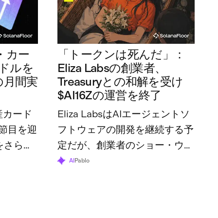
・カー
「トークンは死んだ」：
万ドルを
Eliza Labsの創業者、
の月間実
Treasuryとの和解を受け
$AI16Zの運営を終了
産カード
Eliza LabsはAIエージェントソ
節目を迎
フトウェアの開発を継続する予
をさらに
定だが、創業者のショー・ウォ
体の利用
ルターズ氏は、トークンとその
AI
Pablo
70万ドル
財団はすでにその役割を終えた
と述べている。