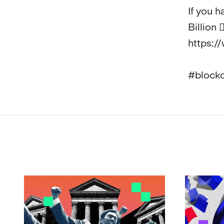
If you h
Billion 👇
https:/
#block