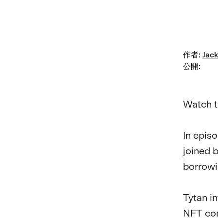
作者
:
Jack
公開
:
Watch t
In epis
joined 
borrowi
Tytan i
NFT com