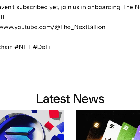
aven’t subscribed yet, join us in onboarding The N
🏼

/www.youtube.com/@The_NextBillion

chain #NFT #DeFi
Latest News