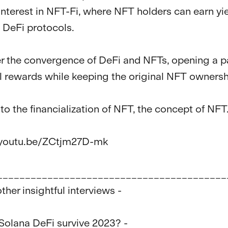
interest in NFT-Fi, where NFT holders can earn yie
DeFi protocols. 

r the convergence of DeFi and NFTs, opening a pa
al rewards while keeping the original NFT ownershi
to the financialization of NFT, the concept of NFT
/youtu.be/ZCtjm27D-mk

_________________________________________
her insightful interviews - 
