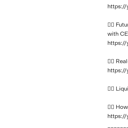
https:/
👉🏼 Fu
with CE
https:/
👉🏼 Re
https:/
👉🏼 Liq
👉🏼 How
https:/
______