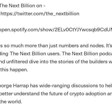
he Next Billion on - 

 https://twitter.com/the_nextbillion

 
/open.spotify.com/show/2ELv0CtYJYwcsqb9CdUM
is so much more than just numbers and nodes. It’s
ng The Next Billion users. The Next Billion podca
nd unfiltered dive into the stories of the builders 
this happen.

orge Harrap has wide-ranging discussions to hel
better understand the future of crypto adoption a
he world.
