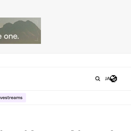
JA
ivestreams