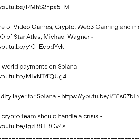
/youtu.be/RMhS2hpa5FM

ture of Video Games, Crypto, Web3 Gaming and m
O of Star Atlas, Michael Wagner -  
/youtu.be/y1C_EqodYvk

al-world payments on Solana - 
/youtu.be/MJxNTrTQUg4

uidity layer for Solana - https://youtu.be/kT8s67bL
 crypto team should handle a crisis - 
/youtu.be/lgzB8TBOv4s

_________________________________________