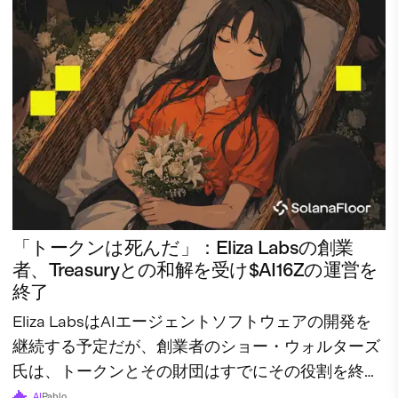
「トークンは死んだ」：Eliza Labsの創業
者、Treasuryとの和解を受け$AI16Zの運営を
終了
Eliza LabsはAIエージェントソフトウェアの開発を
継続する予定だが、創業者のショー・ウォルターズ
氏は、トークンとその財団はすでにその役割を終え
たと述べている。
AI
Pablo