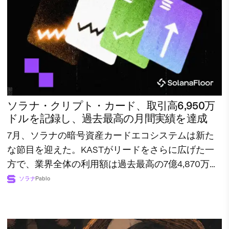
ソラナ・クリプト・カード、取引高6,950万
ドルを記録し、過去最高の月間実績を達成
7月、ソラナの暗号資産カードエコシステムは新た
な節目を迎えた。KASTがリードをさらに広げた一
方で、業界全体の利用額は過去最高の7億4,870万ド
ルに達した。
ソラナ
Pablo