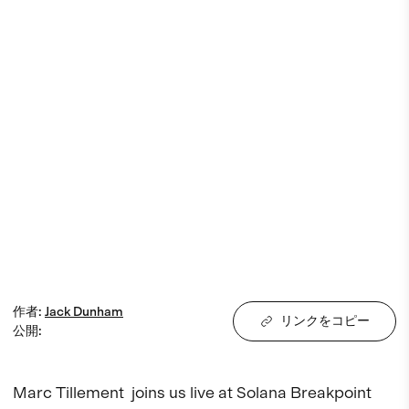
作者
:
Jack
Dunham
リンクをコピー
公開
:
Marc Tillement  joins us live at Solana Breakpoint 