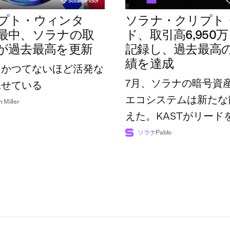
プト・ウィンタ
ソラナ・クリプト
最中、ソラナの取
ド、取引高6,950
が過去最高を更新
記録し、過去最高
績を達成
はかつてないほど活発な
7月、ソラナの暗号資
見せている
エコシステムは新たな
n Miller
えた。KASTがリード
広げた一方で、業界全
ソラナ
Pablo
額は過去最高の7億4,8
に達した。