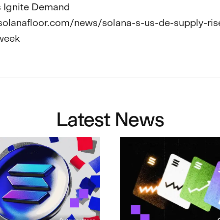
 Ignite Demand

/solanafloor.com/news/solana-s-us-de-supply-ri
week
Latest News