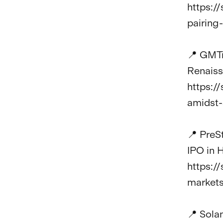
https:/
pairing
📍 GMTr
Renaiss
https:/
amidst-
📍 PreS
IPO in H
https:/
markets
📍 Sola