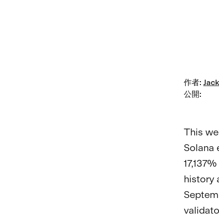
作者
:
Jack
公開
:
This we
Solana 
17,137% 
history
Septembe
validat