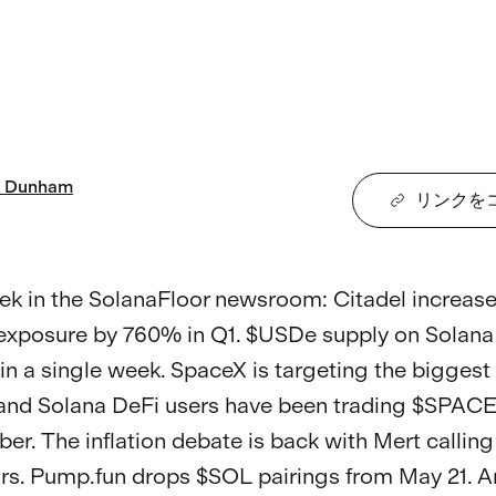
Dunham
リンクを
ek in the SolanaFloor newsroom: Citadel increased
exposure by 760% in Q1. $USDe supply on Solana
in a single week. SpaceX is targeting the biggest 
 and Solana DeFi users have been trading $SPACE
r. The inflation debate is back with Mert calling
ors. Pump.fun drops $SOL pairings from May 21. A