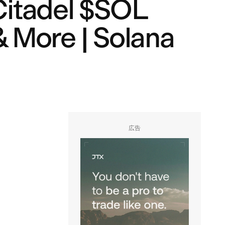
Citadel $SOL
 More | Solana
広告