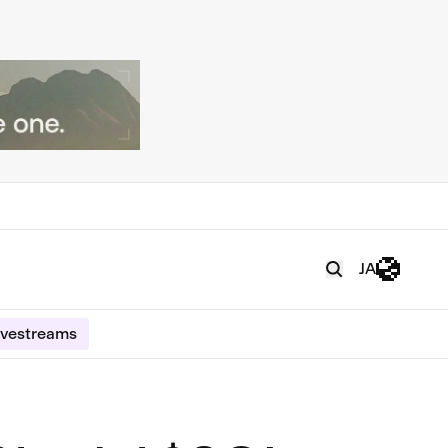
JA
ivestreams