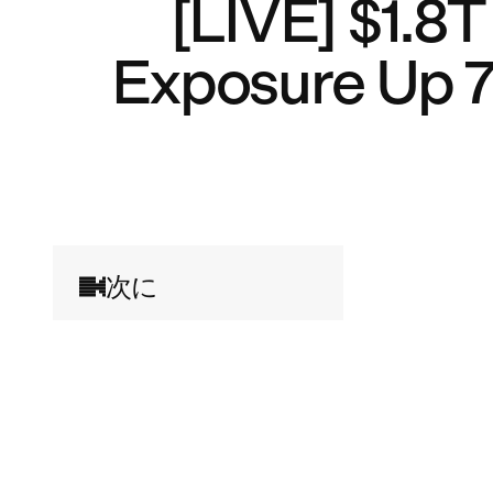
[LIVE] $1.8
Exposure Up 7
次に