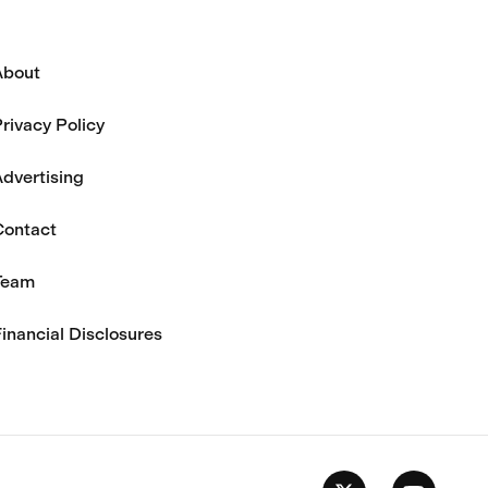
About
rivacy Policy
dvertising
Contact
Team
inancial Disclosures