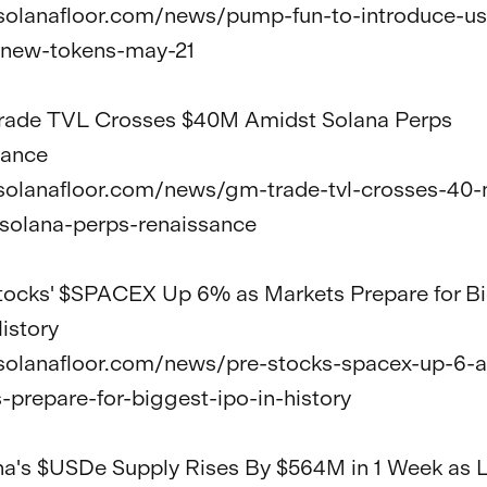
/solanafloor.com/news/pump-fun-to-introduce-u
-new-tokens-may-21

ade TVL Crosses $40M Amidst Solana Perps 
ance

/solanafloor.com/news/gm-trade-tvl-crosses-40
solana-perps-renaissance

tocks' $SPACEX Up 6% as Markets Prepare for Bi
istory

/solanafloor.com/news/pre-stocks-spacex-up-6-a
-prepare-for-biggest-ipo-in-history

na's $USDe Supply Rises By $564M in 1 Week as 