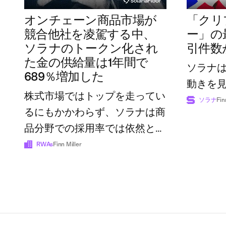
オンチェーン商品市場が
「クリ
競合他社を凌駕する中、
ー」の
ソラナのトークン化され
引件数
た金の供給量は1年間で
ソラナ
689％増加した
動きを
株式市場ではトップを走ってい
ソラナ
Fin
るにもかかわらず、ソラナは商
品分野での採用率では依然とし
て後れを取っている
RWAs
Finn Miller