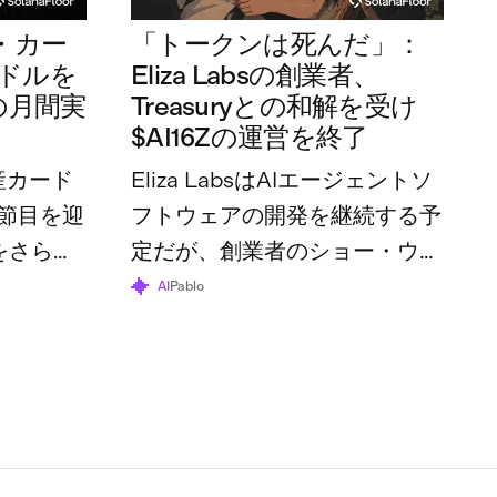
・カー
「トークンは死んだ」：
万ドルを
Eliza Labsの創業者、
の月間実
Treasuryとの和解を受け
$AI16Zの運営を終了
産カード
Eliza LabsはAIエージェントソ
節目を迎
フトウェアの開発を継続する予
をさらに
定だが、創業者のショー・ウォ
体の利用
ルターズ氏は、トークンとその
AI
Pablo
70万ドル
財団はすでにその役割を終えた
と述べている。