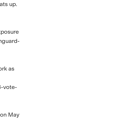
ts up.

posure

anguard-
rk as 
8-vote-
 on May 