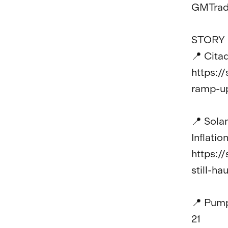
GMTrade
STORY 
📍 Cita
https:/
ramp-up
📍 Sola
Inflatio
https:/
still-ha
📍 Pump
21
