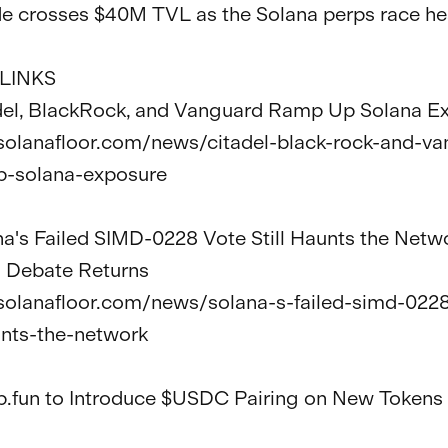
 crosses $40M TVL as the Solana perps race hea
LINKS

del, BlackRock, and Vanguard Ramp Up Solana Ex
/solanafloor.com/news/citadel-black-rock-and-v
-solana-exposure

na's Failed SIMD-0228 Vote Still Haunts the Netwo
n Debate Returns

/solanafloor.com/news/solana-s-failed-simd-022
unts-the-network

.fun to Introduce $USDC Pairing on New Tokens