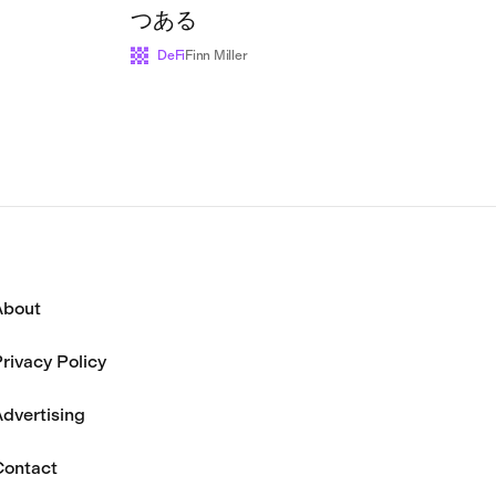
つある
DeFi
Finn Miller
About
rivacy Policy
dvertising
Contact