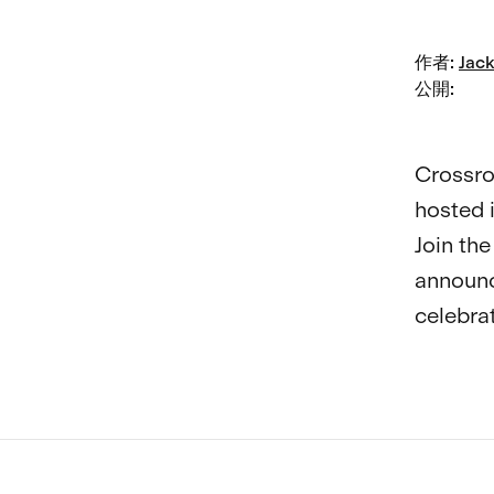
作者
:
Jack
公開
:
Crossro
hosted i
Join the
announc
celebrat