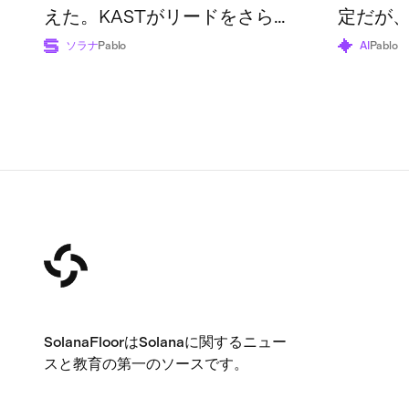
えた。KASTがリードをさらに
定だが
広げた一方で、業界全体の利用
ルター
ソラナ
Pablo
AI
Pablo
額は過去最高の7億4,870万ドル
財団は
に達した。
と述べ
SolanaFloorはSolanaに関するニュー
スと教育の第一のソースです。