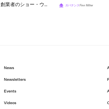
、創業者のショー・ウォ
通過した
ガバナンス
Finn Miller
ズ氏は、トークンとその
すでにその役割を終えた
ている。
News
Newsletters
P
Events
A
Videos