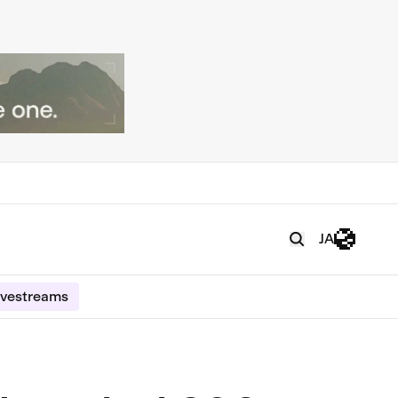
JA
ivestreams