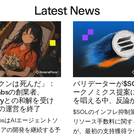
Latest News
クンは死んだ」：
バリデーターが$S
 Labsの創業者、
ークノミクス提案
suryとの和解を受け
を唱える中、反論
6Zの運営を終了
$SOLのインフレ抑制
 LabsはAIエージェントソ
リソース手数料に関す
ェアの開発を継続する予
が、最初の支持獲得ラ