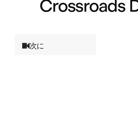
Crossroads Da
次に