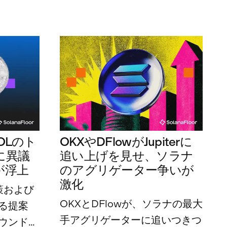
OLのト
OKXやDFlowがJupiterに
に異議
追い上げを見せ、ソラナ
が浮上
のアグリゲーター争いが
激化
策および
OKXとDFlowが、ソラナの最大
る提案
手アグリゲーターに追いつきつ
ウンドを