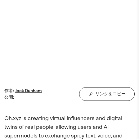
作者
:
Jack
Dunham
リンクをコピー
公開
:
Oh.xyz is creating virtual influencers and digital 
twins of real people, allowing users and AI 
supermodels to exchange spicy text, voice, and 