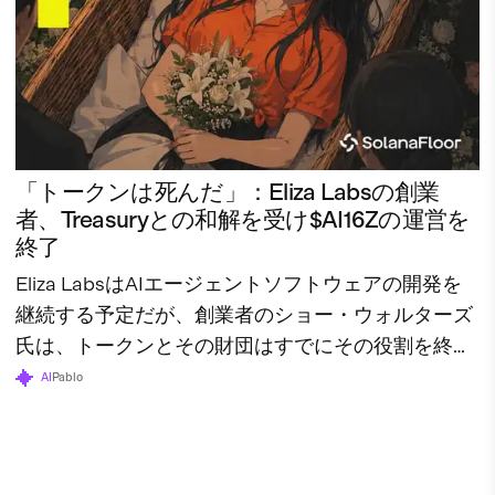
「トークンは死んだ」：Eliza Labsの創業
者、Treasuryとの和解を受け$AI16Zの運営を
終了
Eliza LabsはAIエージェントソフトウェアの開発を
継続する予定だが、創業者のショー・ウォルターズ
氏は、トークンとその財団はすでにその役割を終え
たと述べている。
AI
Pablo