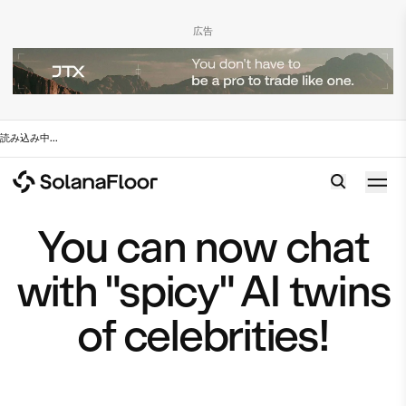
広告
読み込み中
...
You can now chat
with "spicy" AI twins
of celebrities!