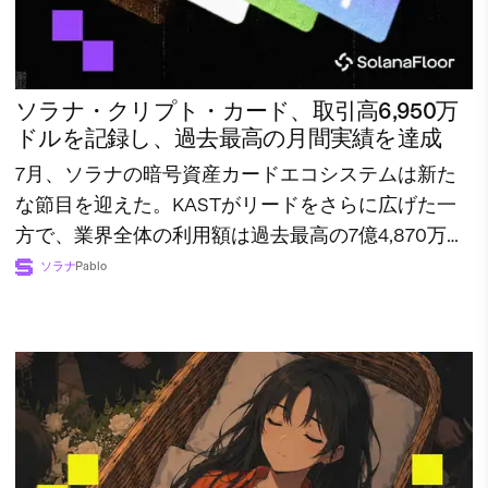
ソラナ・クリプト・カード、取引高6,950万
ドルを記録し、過去最高の月間実績を達成
7月、ソラナの暗号資産カードエコシステムは新た
な節目を迎えた。KASTがリードをさらに広げた一
方で、業界全体の利用額は過去最高の7億4,870万ド
ルに達した。
ソラナ
Pablo