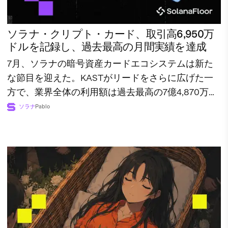
ソラナ・クリプト・カード、取引高6,950万
ドルを記録し、過去最高の月間実績を達成
7月、ソラナの暗号資産カードエコシステムは新た
な節目を迎えた。KASTがリードをさらに広げた一
方で、業界全体の利用額は過去最高の7億4,870万ド
ルに達した。
ソラナ
Pablo