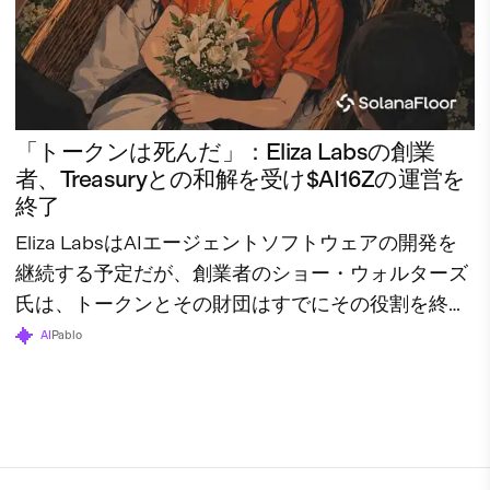
「トークンは死んだ」：Eliza Labsの創業
者、Treasuryとの和解を受け$AI16Zの運営を
終了
Eliza LabsはAIエージェントソフトウェアの開発を
継続する予定だが、創業者のショー・ウォルターズ
氏は、トークンとその財団はすでにその役割を終え
たと述べている。
AI
Pablo