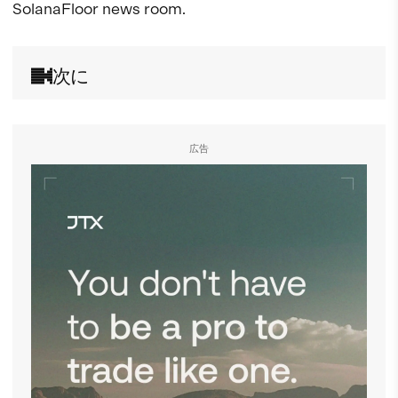
SolanaFloor news room.
次に
広告