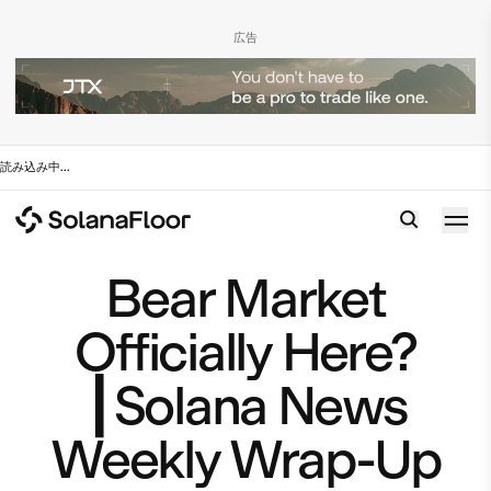
広告
読み込み中
...
Bear Market
Officially Here?
┃Solana News
Weekly Wrap-Up