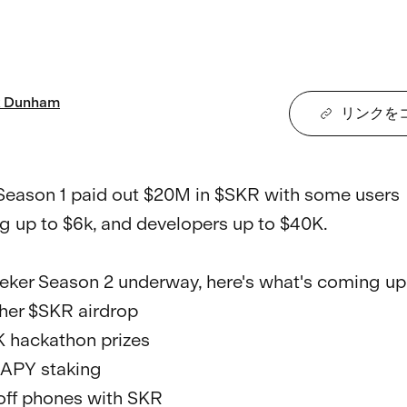
Dunham
リンクを
Season 1 paid out $20M in $SKR with some users 
ng up to $6k, and developers up to $40K.

eker Season 2 underway, here's what's coming up:
her $SKR airdrop

K hackathon prizes

APY staking

ff phones with SKR
