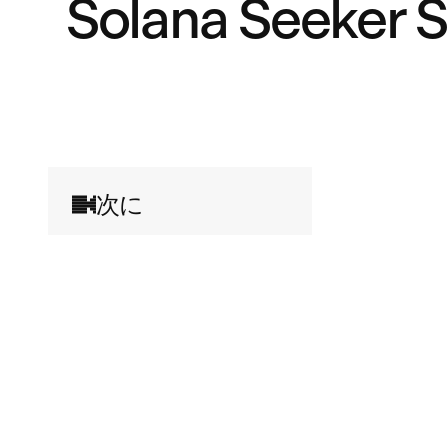
Solana Seeker S
次に