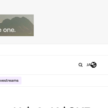
JA
ivestreams