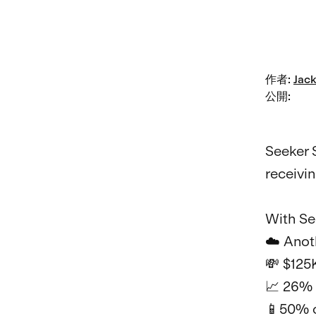
作者
:
Jack
公開
:
Seeker 
receivi
With Se
☁️ Anot
💸 $125
📈 26% 
📱50% o