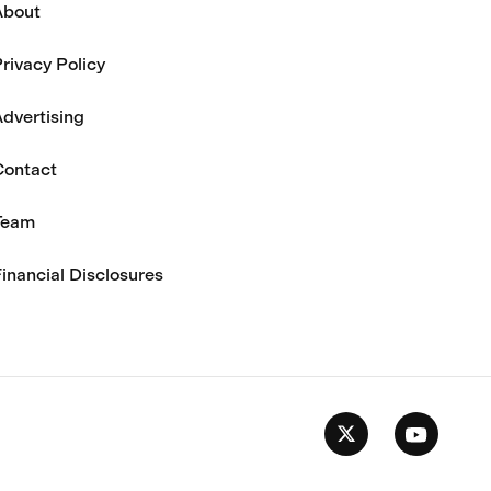
About
rivacy Policy
dvertising
Contact
Team
inancial Disclosures