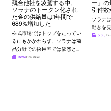
競合他社を凌駕する中、
ー」の
ソラナのトークン化され
引件数
た金の供給量は1年間で
ソラナ
689％増加した
動きを
株式市場ではトップを走ってい
ソラナ
Fin
るにもかかわらず、ソラナは商
品分野での採用率では依然とし
て後れを取っている
RWAs
Finn Miller