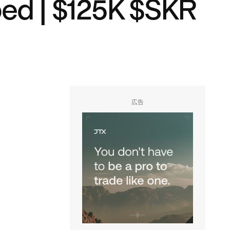
ped | $125K $SKR
広告