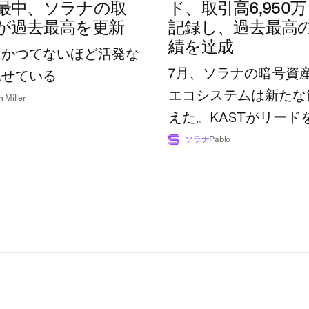
最中、ソラナの取
ド、取引高6,950
が過去最高を更新
記録し、過去最高
績を達成
はかつてないほど活発な
7月、ソラナの暗号資
見せている
エコシステムは新たな
n Miller
えた。KASTがリード
広げた一方で、業界全
ソラナ
Pablo
額は過去最高の7億4,8
に達した。