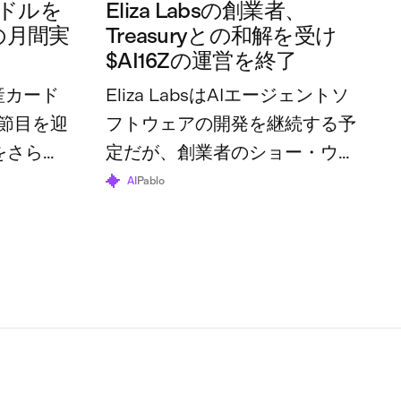
万ドルを
Eliza Labsの創業者、
の月間実
Treasuryとの和解を受け
$AI16Zの運営を終了
産カード
Eliza LabsはAIエージェントソ
節目を迎
フトウェアの開発を継続する予
をさらに
定だが、創業者のショー・ウォ
体の利用
ルターズ氏は、トークンとその
AI
Pablo
70万ドル
財団はすでにその役割を終えた
と述べている。