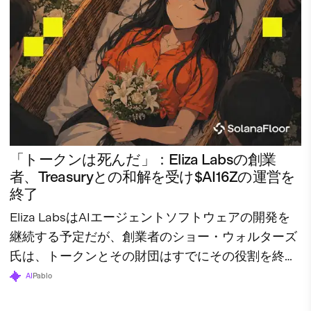
「トークンは死んだ」：Eliza Labsの創業
者、Treasuryとの和解を受け$AI16Zの運営を
終了
Eliza LabsはAIエージェントソフトウェアの開発を
継続する予定だが、創業者のショー・ウォルターズ
氏は、トークンとその財団はすでにその役割を終え
たと述べている。
AI
Pablo