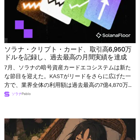
ソラナ・クリプト・カード、取引高6,950万
ドルを記録し、過去最高の月間実績を達成
7月、ソラナの暗号資産カードエコシステムは新た
な節目を迎えた。KASTがリードをさらに広げた一
方で、業界全体の利用額は過去最高の7億4,870万ド
ルに達した。
ソラナ
Pablo