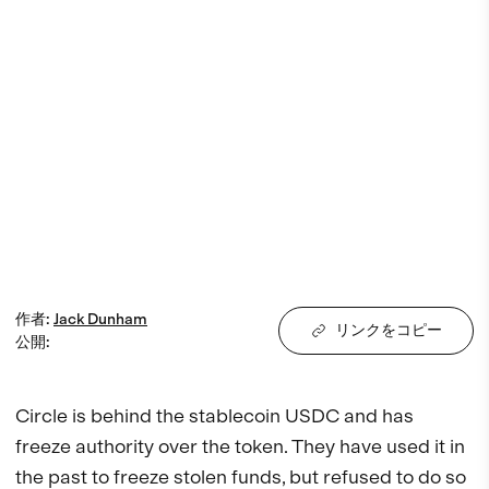
作者
:
Jack
Dunham
リンクをコピー
公開
:
Circle is behind the stablecoin USDC and has 
freeze authority over the token. They have used it in 
the past to freeze stolen funds, but refused to do so 