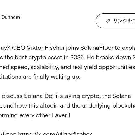
Dunham
リンクを
yX CEO Viktor Fischer joins SolanaFloor to expl
is the best crypto asset in 2025. He breaks down S
ed speed, scalability, and real yield opportunitie
itutions are finally waking up. 

 discuss Solana DeFi, staking crypto, the Solana 
, and how this altcoin and the underlying blockcha
rming every other Layer 1.

iktor: https://x.com/viktorfischer
