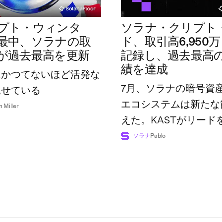
プト・ウィンタ
ソラナ・クリプト
最中、ソラナの取
ド、取引高6,950
が過去最高を更新
記録し、過去最高
績を達成
はかつてないほど活発な
7月、ソラナの暗号資
見せている
エコシステムは新たな
n Miller
えた。KASTがリード
広げた一方で、業界全
ソラナ
Pablo
額は過去最高の7億4,8
に達した。