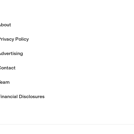
About
rivacy Policy
dvertising
Contact
Team
inancial Disclosures