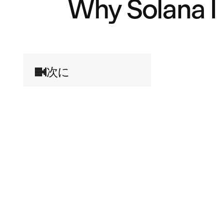
Why Solana I
次に