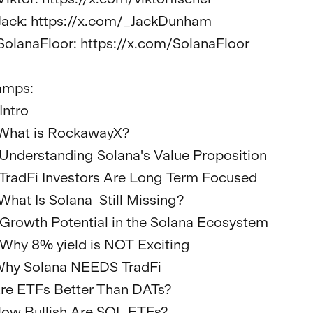
Jack: https://x.com/_JackDunham 

SolanaFloor: https://x.com/SolanaFloor 

mps:

Intro

 What is RockawayX? 

 Understanding Solana's Value Proposition

 TradFi Investors Are Long Term Focused

What Is Solana  Still Missing?

 Growth Potential in the Solana Ecosystem

 Why 8% yield is NOT Exciting

 Why Solana NEEDS TradFi

 Are ETFs Better Than DATs?

 How Bullish Are SOL ETFs?
