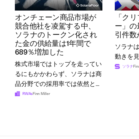
オンチェーン商品市場が
「クリ
競合他社を凌駕する中、
ー」の
ソラナのトークン化され
引件数
た金の供給量は1年間で
ソラナ
689％増加した
動きを
株式市場ではトップを走ってい
ソラナ
Fin
るにもかかわらず、ソラナは商
品分野での採用率では依然とし
て後れを取っている
RWAs
Finn Miller