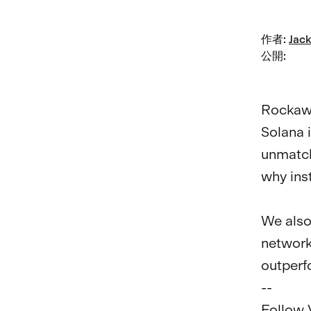
作者
:
Jack
公開
:
Rockawa
Solana 
unmatch
why inst
We also
network
outperfo
--

Follow V