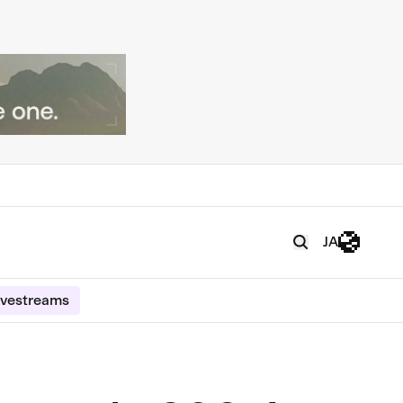
JA
ivestreams