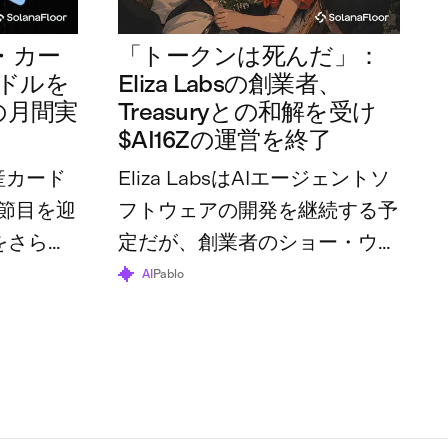
・カー
「トークンは死んだ」：
万ドルを
Eliza Labsの創業者、
の月間実
Treasuryとの和解を受け
$AI16Zの運営を終了
産カード
Eliza LabsはAIエージェントソ
節目を迎
フトウェアの開発を継続する予
をさらに
定だが、創業者のショー・ウォ
体の利用
ルターズ氏は、トークンとその
AI
Pablo
70万ドル
財団はすでにその役割を終えた
と述べている。