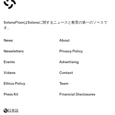
SolanaFloorはSolanaに関するニュースと教育の第一のソースで
す。
News
About
Newsletters
Privacy Policy
Events
Advertising
Videos
Contact
Ethics Policy
Team
Press Kit
Financial Disclosures
日本語