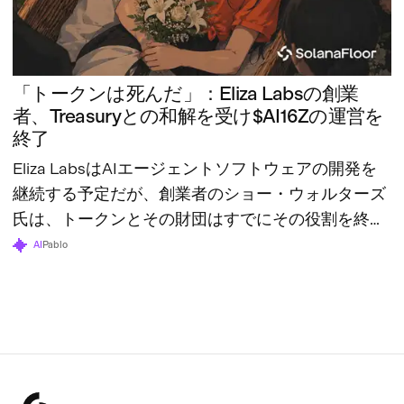
「トークンは死んだ」：Eliza Labsの創業
者、Treasuryとの和解を受け$AI16Zの運営を
終了
Eliza LabsはAIエージェントソフトウェアの開発を
継続する予定だが、創業者のショー・ウォルターズ
氏は、トークンとその財団はすでにその役割を終え
たと述べている。
AI
Pablo