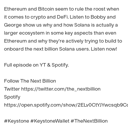
Ethereum and Bitcoin seem to rule the roost when 
it comes to crypto and DeFi. Listen to Bobby and 
George show us why and how Solana is actually a 
larger ecosystem in some key aspects than even 
Ethereum and why they're actively trying to build to 
onboard the next billion Solana users. Listen now!

Full episode on YT & Spotify.

Follow The Next Billion

Twitter https://twitter.com/the_nextbillion

Spotify 
https://open.spotify.com/show/2ELv0CtYJYwcsqb9Cd
#Keystone #KeystoneWallet #TheNextBillion