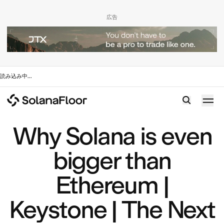
広告
読み込み中
...
Why Solana is even
bigger than
Ethereum |
Keystone | The Next