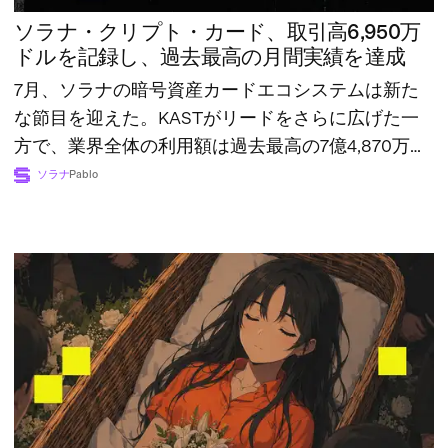
ソラナ・クリプト・カード、取引高6,950万
ドルを記録し、過去最高の月間実績を達成
7月、ソラナの暗号資産カードエコシステムは新た
な節目を迎えた。KASTがリードをさらに広げた一
方で、業界全体の利用額は過去最高の7億4,870万ド
ルに達した。
ソラナ
Pablo