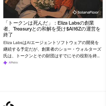
「トークンは死んだ」：Eliza Labsの創業
者、Treasuryとの和解を受け$AI16Zの運営を
終了
Eliza LabsはAIエージェントソフトウェアの開発を
継続する予定だが、創業者のショー・ウォルターズ
氏は、トークンとその財団はすでにその役割を終え
たと述べている。
AI
Pablo