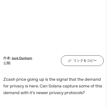
作者
:
Jack
Dunham
リンクをコピー
公開
:
Zcash price going up is the signal that the demand 
for privacy is here. Can Solana capture some of this 
demand with it's newer privacy protocols?
