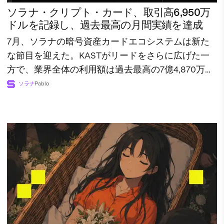
ソラナ・クリプト・カード、取引高6,950万
ドルを記録し、過去最高の月間実績を達成
7月、ソラナの暗号資産カードエコシステムは新た
な節目を迎えた。KASTがリードをさらに広げた一
方で、業界全体の利用額は過去最高の7億4,870万ド
ルに達した。
ソラナ
Pablo