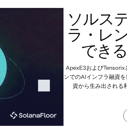
ソルステ
ラ・レ
できる
ApexE3およびTens
ンでのAIインフラ融資
資から生み出される