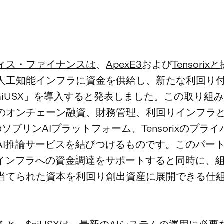
ィス・ファイナンスは
、
ApexE3
および
Tensorixと
人工知能インフラに資金を供給し、新たな利回り
aiUSX」を導入すると発表しました。この取り組
のオンチェーン融資、財務管理、利回りインフラ
3のソブリンAIプラットフォーム、Tensorixのプラ
AI推論サービスを結びつけるものです。このパー
Iインフラへの資金調達をサポートすると同時に、組
当てられた資本を利回り創出資産に展開できる仕