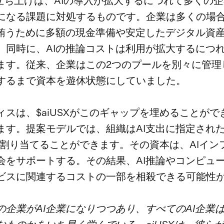
Xの立ち上げは、AIの導入が拡大するにつれて多くの
になる課題に対処するものです。企業は多くの場
を賄うために多額の現金準備や安定したデジタル資
。同時に、AIの推論コストは利用が拡大するにつ
ます。従来、企業はこの2つのプールを別々に管理し
するまで資本を遊休状態にしていました。
ィスは、$aiUSXがこのギャップを埋めることがで
ます。提案モデルでは、組織はAI支出に指定され
SXに割り当てることができます。その資本は、AIイン
会をサポートする。その結果、AI推論やコンピュ
ビスに関連するコストの一部を相殺できる可能性
の企業がAI企業になりつつあり、すべてのAI企業