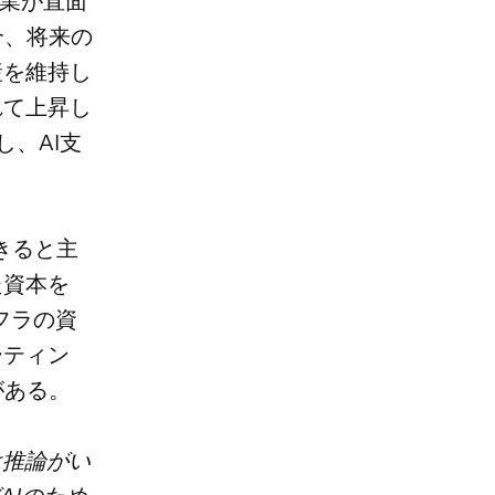
企業が直面
合、将来の
産を維持し
れて上昇し
、AI支
きると主
た資本を
フラの資
ーティン
がある。
は推論がい