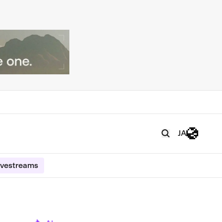
JA
ivestreams