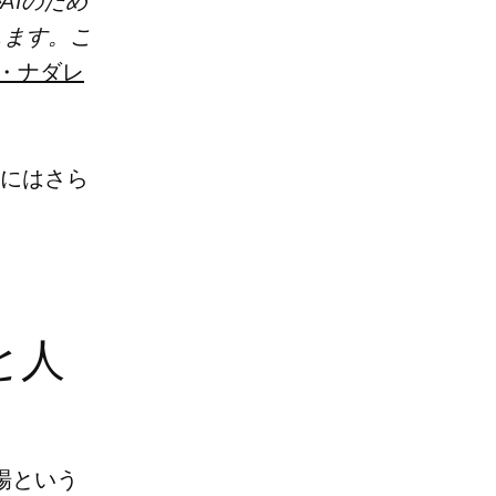
AIのため
します。こ
・ナダレ
近にはさら
と人
場という