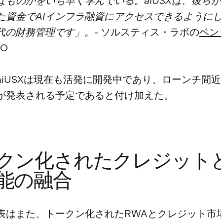
なものかをいち早く学んでいる。aiUSXは、彼らが
た資金でAIインフラ融資にアクセスできるように
時代の財務管理です」。
- ソルスティス・ラボの
ベン
EO
aiUSXは現在も活発に開発中であり、ローンチ間
が発表される予定であると付け加えた。
クン化されたクレジット
能の融合
表はまた、トークン化されたRWAとクレジット市