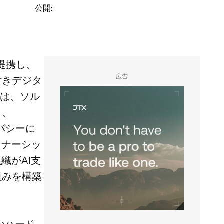
公開
:
提携し、
広告
付きデジタ
みは、ソル
と、
イバシーに
トナーシッ
織がAI支
組みを構築