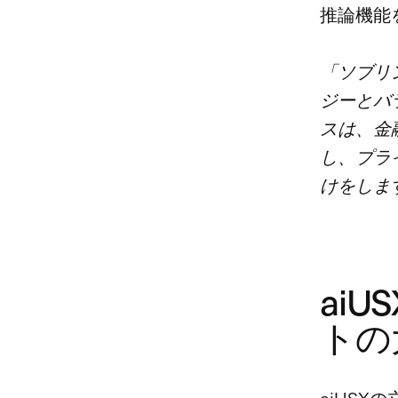
推論機能
「ソブリ
ジーとバ
スは、金
し、プラ
けをしま
ai
トの