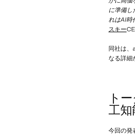
かに高価
に準備し
れはAI
スキー
C
同社は、
なる詳細
トー
工知
今回の発