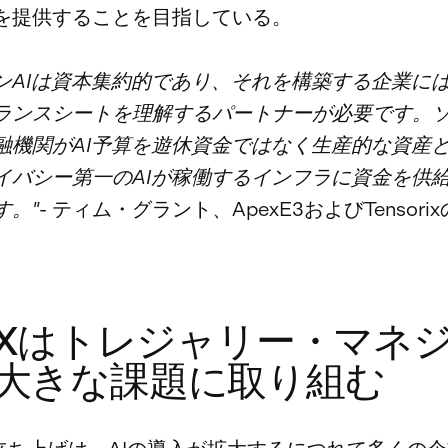
を提供することを目指している。
ンAIは資本集約的であり、それを構築する企業に
ランスシートを理解するパートナーが必要です。
融機関がAI予算を遊休資金ではなく生産的な資産
イバシー第一のAIが稼働するインフラに資金を供
す。"
- ティム・グラント、ApexE3およびTensori
USXはトレジャリー・マネ
大きな課題に取り組む