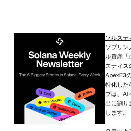
ソルステ
ソブリン
ル資産「
スティス
ApexE
特化した
プは、A
出に割り
します。