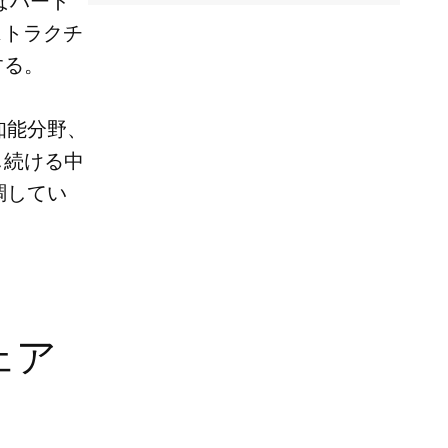
なハード
ストラクチ
する。
知能分野、
し続ける中
調してい
ェア