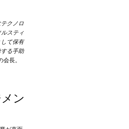
はテクノロ
ソルスティ
として保有
給する手助
xの会長。
ジメン