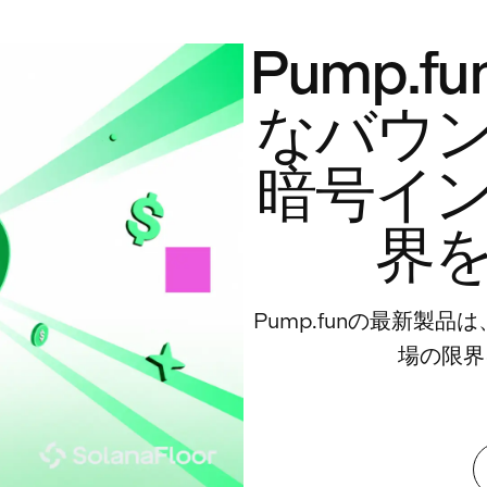
Pump.
なバウ
暗号イ
界
Pump.funの最新製
場の限界