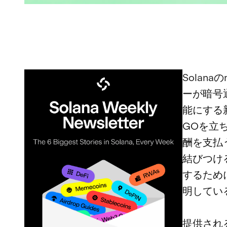
Solan
ーが暗号
能にする
GOを立
酬を支払
結びつける
するため
明してい
提供され