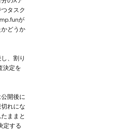
分のXア
持つタスク
.funが
たかどうか
続し、割り
査決定を
は公開後に
限切れにな
れたままと
決定する