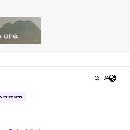
JA
ivestreams