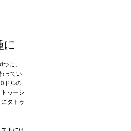
種に
1つに、
わってい
40ドルの
タトゥーシ
久にタトゥ
リストには