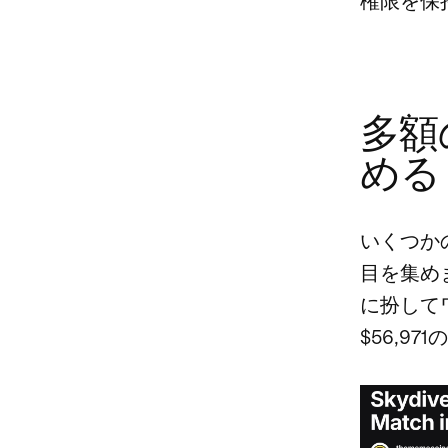
権限を保
多額
める
いくつか
目を集め
に扮して
$56,9