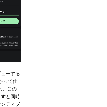
ビューする
向かって仕
は、この
こすと同時
センティブ