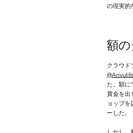
の現実的
額の
クラウド
@Arivul
た。額に"
賞金を出
ョップを
ーした。
しかし、