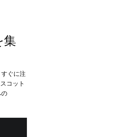
を集
、すぐに注
マスコット
への