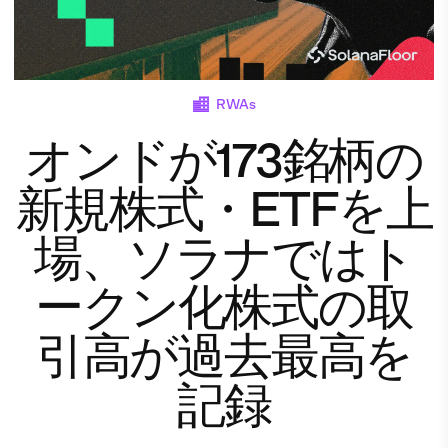
RWAs
オンドが173銘柄の
新規株式・ETFを上
場、ソラナではト
ークン化株式の取
引高が過去最高を
記録