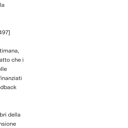
la
497]
ttimana,
atto che i
lle
finanziati
eedback
bri della
nsione