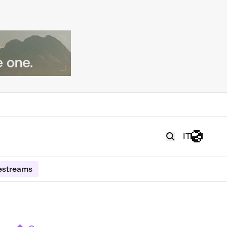
IT
estreams