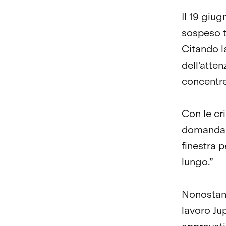
Il 19 giu
sospeso tu
Citando l
dell'atten
concentre
Con le cri
domanda i
finestra p
lungo.”
Nonostant
lavoro Ju