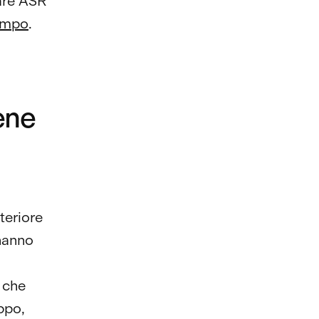
nare ASR
tempo
.
ene
teriore
 hanno
 che
ppo,