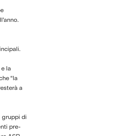
be
ll'anno.
ncipali.
 e la
che “la
resterà a
 gruppi di
nti pre-