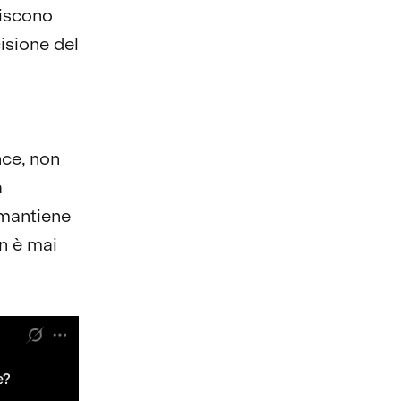
iscono
isione del
nce, non
a
 mantiene
on è mai