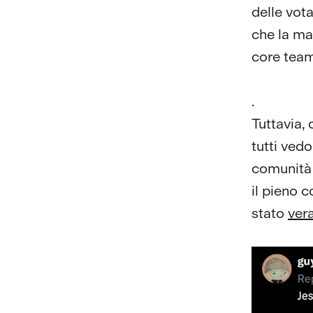
delle vota
che la ma
core team
.
Tuttavia,
tutti ved
comunità 
il pieno 
stato
ver