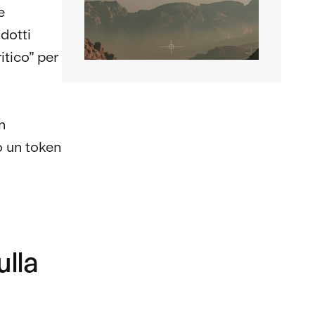
e
dotti
itico” per
n
o un token
ulla