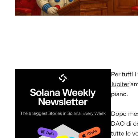
Per tutti 
Jupiter
’a
piano.
Dopo mesi
DAO di cr
tutte le v