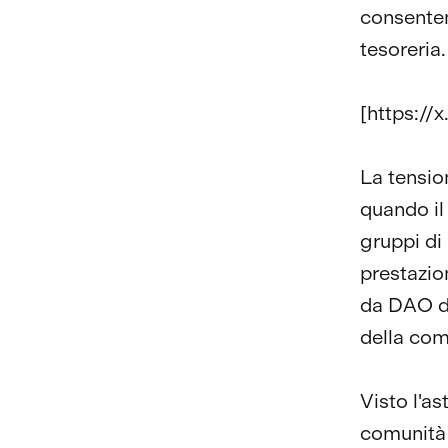
consenten
tesoreria.
[​​https
La tension
quando il
gruppi di 
prestazion
da DAO de
della com
Visto l'as
comunità 