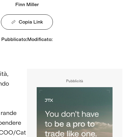
Finn Miller
Copia Link
Pubblicato
:
Modificato
:
ità,
Pubblicità
ondo
 grande
spendere
Il COO/Cat