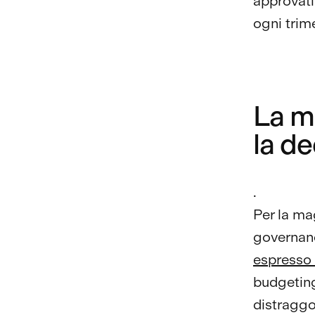
approvati
ogni trime
La m
la de
.
Per la ma
governanc
espresso 
budgeting
distraggo