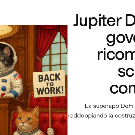
Jupiter 
gov
ricom
s
con
La superapp DeFi d
raddoppiando la costruzi