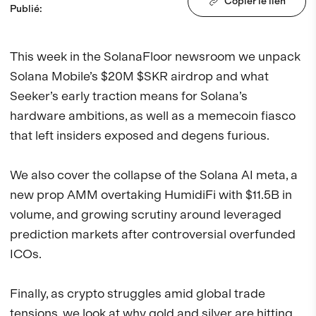
Copier le lien
Publié
:
This week in the SolanaFloor newsroom we unpack 
Solana Mobile’s $20M $SKR airdrop and what 
Seeker’s early traction means for Solana’s 
hardware ambitions, as well as a memecoin fiasco 
that left insiders exposed and degens furious.

We also cover the collapse of the Solana AI meta, a 
new prop AMM overtaking HumidiFi with $11.5B in 
volume, and growing scrutiny around leveraged 
prediction markets after controversial overfunded 
ICOs.

Finally, as crypto struggles amid global trade 
tensions, we look at why gold and silver are hitting 