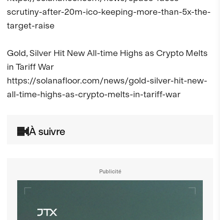
scrutiny-after-20m-ico-keeping-more-than-5x-the-
target-raise

Gold, Silver Hit New All-time Highs as Crypto Melts 
in Tariff War

https://solanafloor.com/news/gold-silver-hit-new-
all-time-highs-as-crypto-melts-in-tariff-war
À suivre
Publicité