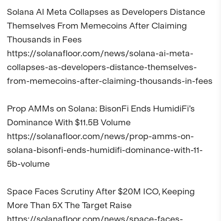
Solana AI Meta Collapses as Developers Distance 
Themselves From Memecoins After Claiming 
Thousands in Fees

https://solanafloor.com/news/solana-ai-meta-
collapses-as-developers-distance-themselves-
from-memecoins-after-claiming-thousands-in-fees

Prop AMMs on Solana: BisonFi Ends HumidiFi’s 
Dominance With $11.5B Volume

https://solanafloor.com/news/prop-amms-on-
solana-bisonfi-ends-humidifi-dominance-with-11-
5b-volume

Space Faces Scrutiny After $20M ICO, Keeping 
More Than 5X The Target Raise

https://solanafloor.com/news/space-faces-