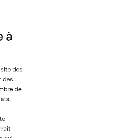
e à
ssite des
t des
ombre de
ats.
te
rait