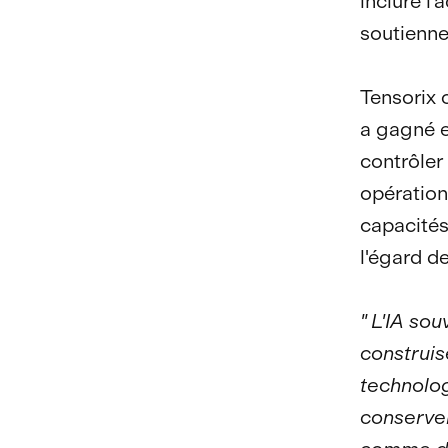
inclure l
soutiennen
Tensorix 
a gagné e
contrôler 
opération
capacités
l'égard de
" L'IA so
construis
technolog
conserver