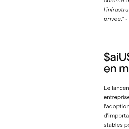
comme des
l'infrast
privée."
-
$aiU
en ma
Le lance
entrepris
l'adoptio
d'importa
stables p