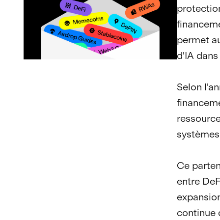
protection
financeme
permet au
d'IA dans
Selon l'a
financemen
ressource
systèmes
Ce parten
entre DeFi
expansion
continue 