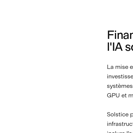
Finan
l'IA 
La mise e
investiss
systèmes 
GPU et ma
Solstice 
infrastru