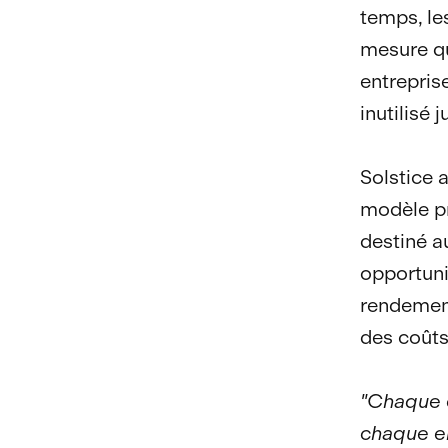
temps, le
mesure qu
entrepris
inutilisé
Solstice 
modèle pr
destiné a
opportuni
rendement
des coûts 
"Chaque e
chaque e