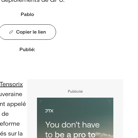
Pablo
Copier le lien
Publié
:
Tensorix
Publicité
ouveraine
ent appelé
n de
teforme
és sur la