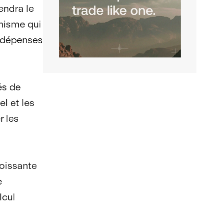
endra le
anisme qui
x dépenses
és de
el et les
r les
roissante
e
lcul