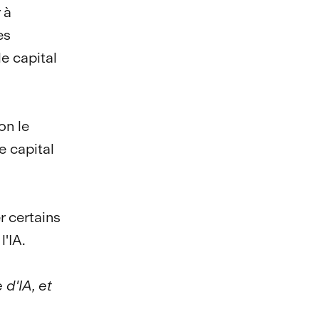
 à
es
e capital
on le
e capital
 certains
l'IA.
d'IA, et