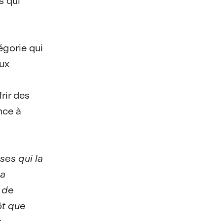
s qui
égorie qui
eux
rir des
nce à
ses qui la
la
s de
ôt que