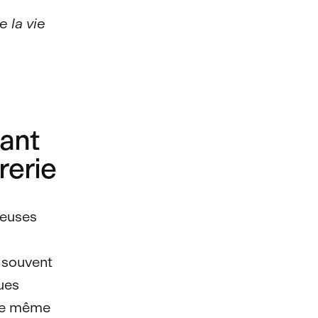
r
e la vie
sant
rerie
reuses
t souvent
ues
 le même