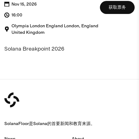
Nov 15, 2026
获取票务
16:00
Olympia
London
England
London, England
United Kingdom
Solana Breakpoint 2026
SolanaFloor是Solana的首要新闻和教育来源。
News
About