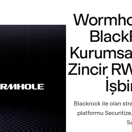
Wormhole
Black
Kurumsal
Zincir R
İşbi
Blackrock ile olan str
platformu Securitize,
Sa