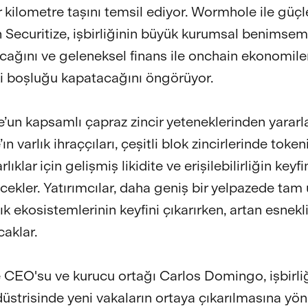
 kilometre taşını temsil ediyor. Wormhole ile güçle
en Securitize, işbirliğinin büyük kurumsal benimsem
acağını ve geleneksel finans ile onchain ekonomile
i boşluğu kapatacağını öngörüyor.
un kapsamlı çapraz zincir yeteneklerinden yarar
’ın varlık ihraççıları, çeşitli blok zincirlerinde token
lıklar için gelişmiş likidite ve erişilebilirliğin keyfi
ecekler. Yatırımcılar, daha geniş bir yelpazede ta
rlık ekosistemlerinin keyfini çıkarırken, artan esnekl
caklar.
e CEO'su ve kurucu ortağı Carlos Domingo, işbirliğ
düstrisinde yeni vakaların ortaya çıkarılmasına yön