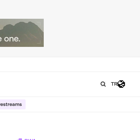
TR
vestreams