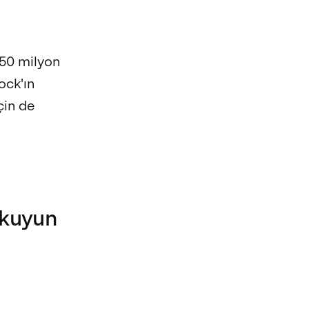
950 milyon
ock'ın
çin de
okuyun