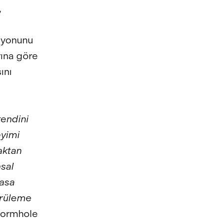
,
syonunu
arına göre
ını
kendini
eyimi
aktan
msal
vasa
prüleme
Wormhole