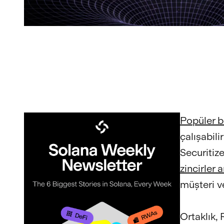
Popüler b
çalışabili
Securitiz
zincirler a
müşteri v
Ortaklık, 