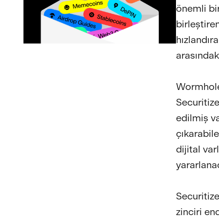
önemli bir
birleştir
hızlandır
arasındak
Wormhole’
Securitize
edilmiş var
çıkarabil
dijital va
yararlana
Securitiz
zinciri en