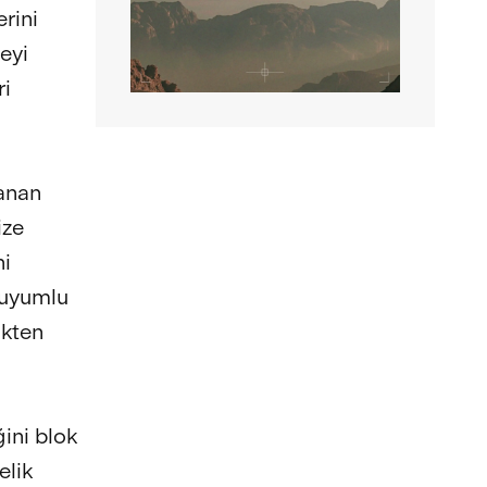
rini
eyi
ri
lanan
ize
ni
m uyumlu
ikten
ini blok
elik