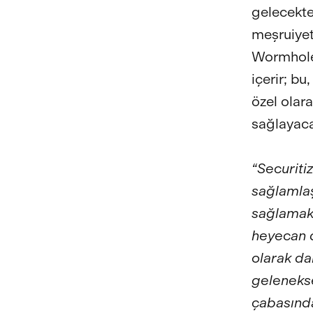
gelecekte
meşruiyet
Wormhole
içerir; bu
özel olara
sağlayaca
“Securiti
sağlamlaş
sağlamak
heyecan d
olarak da
gelenekse
çabasında