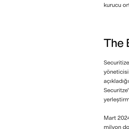
kurucu or
The 
Securitize
yöneticisi
açıkladığ
Securitze'
yerleştirm
Mart 2024
milyon do