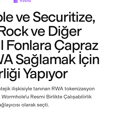
RWAs
 ve Securitize,
Rock ve Diğer
 Fonlara Çapraz
WA Sağlamak İçin
rliği Yapıyor
atejik ilişkisiyle tanınan RWA tokenizasyon
 Wormhole'u Resmi Birlikte Çalışabilirlik
ğlayıcısı olarak seçti.