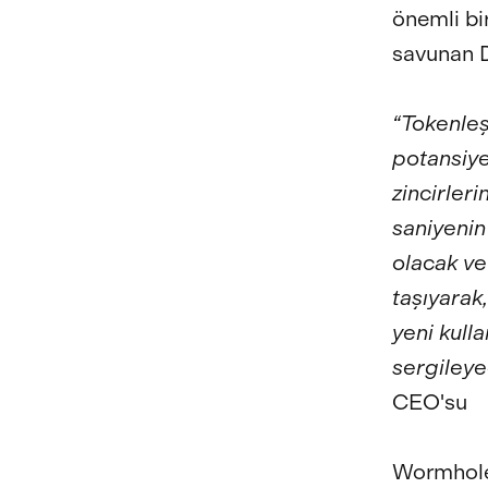
önemli bir
savunan D
“Tokenleşt
potansiyel
zincirler
saniyenin
olacak ve
taşıyarak
yeni kull
sergileyec
CEO'su
Wormhole’