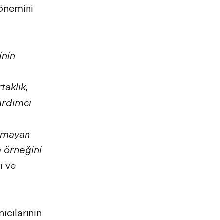
 önemini
inin
taklık,
yardımcı
olmayan
a örneğini
ı ve
ıcılarının