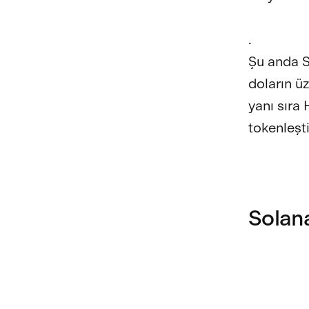
.
Şu anda S
doların ü
yanı sıra
tokenleşt
Solan