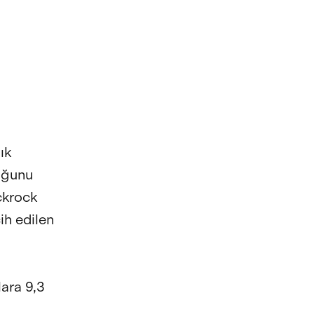
ık
duğunu
ckrock
ih edilen
ara 9,3