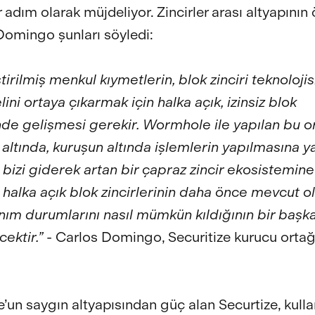
 adım olarak müjdeliyor. Zincirler arası altyapının
omingo şunları söyledi:
irilmiş menkul kıymetlerin, blok zinciri teknolojis
ini ortaya çıkarmak için halka açık, izinsiz blok
inde gelişmesi gerekir. Wormhole ile yapılan bu or
 altında, kuruşun altında işlemlerin yapılmasına 
 bizi giderek artan bir çapraz zincir ekosistemine
, halka açık blok zincirlerinin daha önce mevcut 
anım durumlarını nasıl mümkün kıldığının bir başk
ektir.”
- Carlos Domingo, Securitize kurucu ortağ
un saygın altyapısından güç alan Securtize, kullan