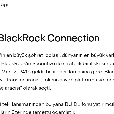
tağı.
BlackRock Connection
’ın en büyük şöhret iddiası, dünyanın en büyük varl
 BlackRock'ın Securitize ile stratejik bir ilişki kur
ı Mart 2024'te geldi.
basın açıklamasına
göre, Bla
yi “transfer aracısı, tokenizasyon platformu ve terc
e aracısı” olarak seçti.
'teki lansmanından bu yana BUIDL fonu yatırımcıl
ların üzerinde temettü ödemiştir.