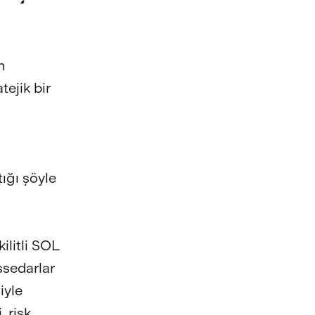
n
tejik bir
ığı şöyle
ilitli SOL
ssedarlar
iyle
, risk