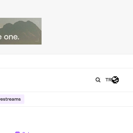
TR
vestreams