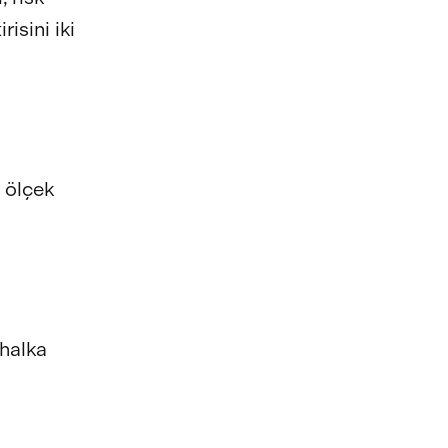
risini iki
 ölçek
 halka