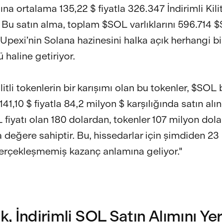
na ortalama 135,22 $ fiyatla 326.347 İndirimli Kili
ı. Bu satın alma, toplam $SOL varlıklarını 596.714 
Upexi’nin Solana hazinesini halka açık herhangi bir
 haline getiriyor.
litli tokenlerin bir karışımı olan bu tokenler, $SOL
41,10 $ fiyatla 84,2 milyon $ karşılığında satın alın
 fiyatı olan 180 dolardan, tokenler 107 milyon dol
a değere sahiptir. Bu, hissedarlar için şimdiden 23
gerçekleşmemiş kazanç anlamına geliyor."
ik, İndirimli SOL Satın Alımını Yer