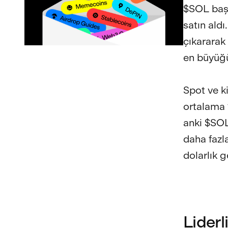
$SOL başı
satın ald
çıkararak 
en büyüğü
Spot ve ki
ortalama 1
anki $SOL
daha fazl
dolarlık 
Liderl