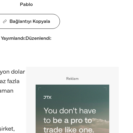
Pablo
Bağlantıyı Kopyala
Yayımlandı
:
Düzenlendi
:
lyon dolar
Reklam
az fazla
 zaman
irket,