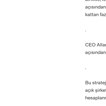
açısından 
kattan faz
.
CEO Alla
açısından
.
Bu strate
açık şirk
hesaplanmı