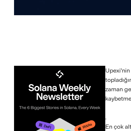
Upexi'nin
topladığı
zaman geç
kaybetmed
.
En çok alt