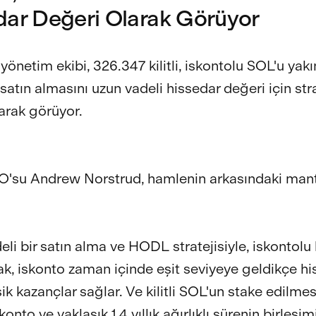
dar Değeri Olarak Görüyor
yönetim ekibi, 326.347 kilitli, iskontolu SOL'u yakı
tın almasını uzun vadeli hissedar değeri için stra
arak görüyor.
'su Andrew Norstrud, hamlenin arkasındaki mant
li bir satın alma ve HODL stratejisiyle, iskontolu k
ak, iskonto zaman içinde eşit seviyeye geldikçe hi
şik kazançlar sağlar. Ve kilitli SOL'un stake edilmes
skonto ve yaklaşık 1,4 yıllık ağırlıklı sürenin birleşimi