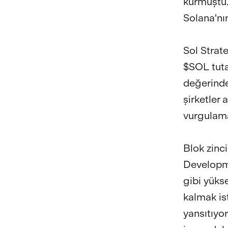
kurmuştu.
Solana'nı
Sol Strat
$SOL tuta
değerinde
şirketler 
vurgulama
Blok zinci
Developme
gibi yükse
kalmak is
yansıtıyor