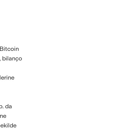
 Bitcoin
, bilanço
lerine
p. da
ine
şekilde