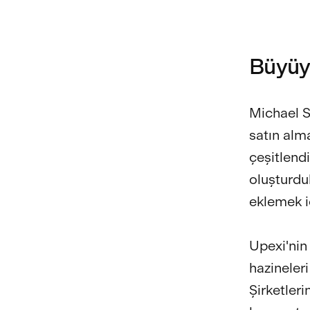
Büyüy
Michael S
satın alma
çeşitlendi
oluşturduk
eklemek iç
Upexi'nin
hazineleri
Şirketler