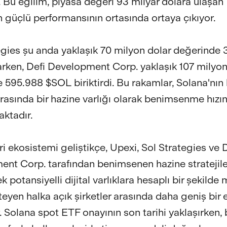
 Bu eğilim, piyasa değeri 93 milyar dolara ulaşan
n güçlü performansının ortasında ortaya çıkıyor.
egies şu anda yaklaşık 70 milyon dolar değerinde 
rken, Defi Development Corp. yaklaşık 107 milyon
 595.988 $SOL biriktirdi. Bu rakamlar, Solana'nın 
arasında bir hazine varlığı olarak benimsenme hızın
ktadır.
ri ekosistemi geliştikçe, Upexi, Sol Strategies ve 
nt Corp. tarafından benimsenen hazine stratejile
k potansiyelli dijital varlıklara hesaplı bir şekilde
teyen halka açık şirketler arasında daha geniş bir 
. Solana spot ETF onayının son tarihi yaklaşırken, 