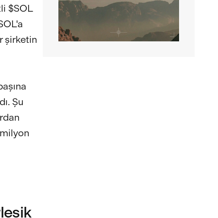
tli $SOL
$SOL'a
 şirketin
 başına
dı. Şu
ardan
 milyon
leşik