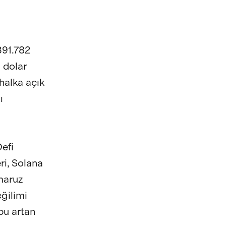
391.782
 dolar
halka açık
ı
Defi
ri, Solana
 maruz
eğilimi
bu artan