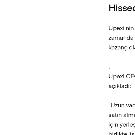
Hisse
Upexi'nin 
zamanda sa
kazanç ol
.
Upexi CFO
açıkladı:
"Uzun vade
satın alm
için yerle
birlikte, i