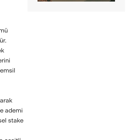
ümü
ür.
ek
rini
temsil
rarak
ve ademi
sel stake