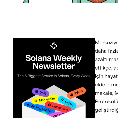
Merkeziyet
daha fazla
azaltılma
ettikçe, 
için haya
elde etme
makale, M
Protokolün
geliştirdi