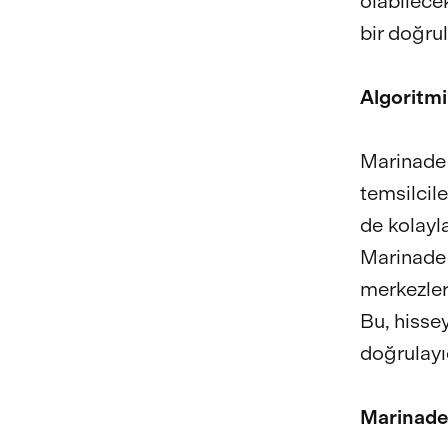
olabilecek
bir doğru
Algoritmi
Marinade 
temsilcil
de kolayla
Marinade 
merkezler
Bu, hissey
doğrulayı
Marinade