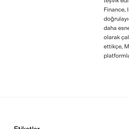
teşvik ed
Finance, 
doğrulayıc
daha esnek
olarak ça
ettikçe, 
platforml
Etiketler