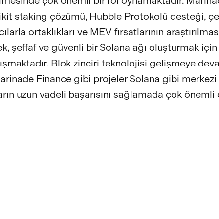
ilmesinde çok önemli bir rol oynamaktadır. Marin
likit staking çözümü, Hubble Protokolü desteği, çeş
ılarla ortaklıkları ve MEV fırsatlarının araştırılmas
, şeffaf ve güvenli bir Solana ağı oluşturmak için 
lışmaktadır. Blok zinciri teknolojisi gelişmeye de
Marinade Finance gibi projeler Solana gibi merkez
arın uzun vadeli başarısını sağlamada çok önemli o