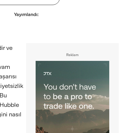
Yayımlandı
:
dir ve
Reklam
evam
aşarısı
yetsizlik
 Bu
e Hubble
ini nasıl