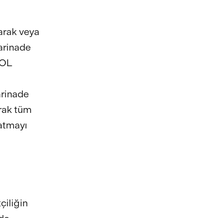
yarak veya
Marinade
SOL
arinade
rak tüm
ratmayı
iliğin