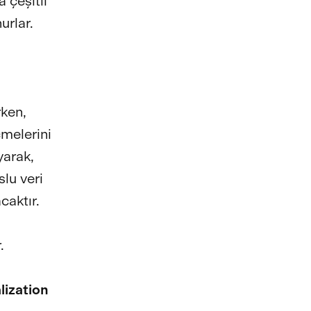
 çeşitli
urlar.
ken,
çmelerini
yarak,
lu veri
caktır.
.
lization