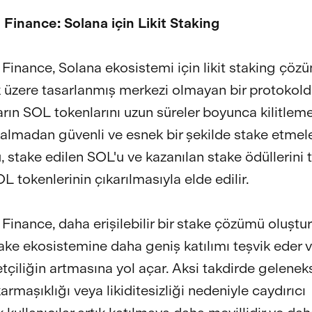
Finance: Solana için Likit Staking
Finance, Solana ekosistemi için likit staking çöz
üzere tasarlanmış merkezi olmayan bir protokold
ların SOL tokenlarını uzun süreler boyunca kilitlem
almadan güvenli ve esnek bir şekilde stake etmele
, stake edilen SOL'u ve kazanılan stake ödüllerini 
 tokenlerinin çıkarılmasıyla elde edilir.
Finance, daha erişilebilir bir stake çözümü oluştu
ake ekosistemine daha geniş katılımı teşvik eder 
tçiliğin artmasına yol açar. Aksi takdirde gelenek
rmaşıklığı veya likiditesizliği nedeniyle caydırıcı