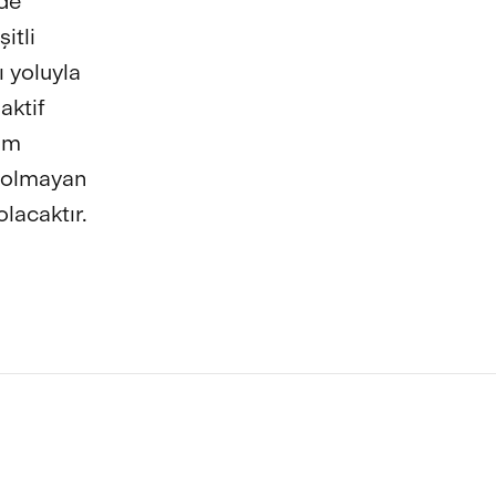
ade
itli
ı yoluyla
aktif
vam
i olmayan
lacaktır.