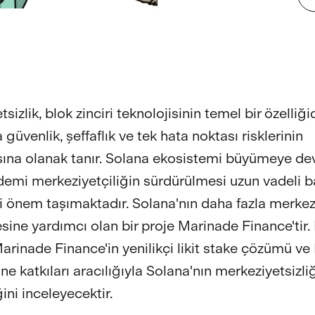
sizlik, blok zinciri teknolojisinin temel bir özelliği
 güvenlik, şeffaflık ve tek hata noktası risklerinin
sına olanak tanır. Solana ekosistemi büyümeye d
ademi merkeziyetçiliğin sürdürülmesi uzun vadeli b
ti önem taşımaktadır. Solana'nın daha fazla merkezi
sine yardımcı olan bir proje Marinade Finance'tir.
arinade Finance'in yenilikçi likit stake çözümü v
e katkıları aracılığıyla Solana'nın merkeziyetsizliğ
ğini inceleyecektir.