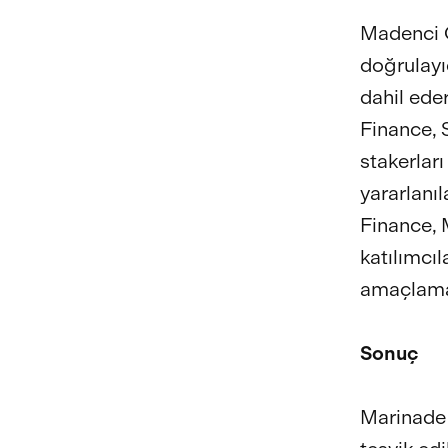
Madenci Ç
doğrulayıc
dahil ede
Finance, 
stakerlar
yararlanıl
Finance, 
katılımcı
amaçlama
Sonuç
Marinade 