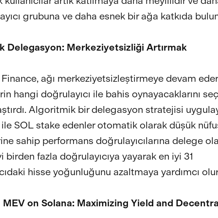
 kullanıcılar artık katılmaya daha meyillidir ve daha
layıcı grubuna ve daha esnek bir ağa katkıda bulun
k Delegasyon: Merkeziyetsizliği Artırmak
Finance, ağı merkeziyetsizleştirmeye devam eder
erin hangi doğrulayıcı ile bahis oynayacaklarını se
ştırdı. Algoritmik bir delegasyon stratejisi uygula
ile SOL stake edenler otomatik olarak düşük nüfus
ine sahip performans doğrulayıcılarına delege ola
i birden fazla doğrulayıcıya yayarak en iyi 31
cıdaki hisse yoğunluğunu azaltmaya yardımcı olur
 MEV on Solana: Maximizing Yield and Decentra