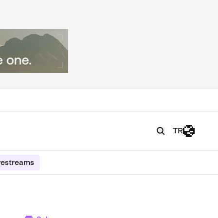
TR
vestreams