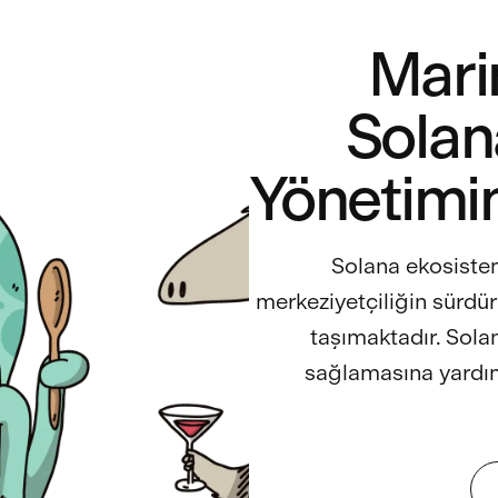
Mari
Solan
Yönetimi
Solana ekosist
merkeziyetçiliğin sürdür
taşımaktadır. Sola
sağlamasına yardım