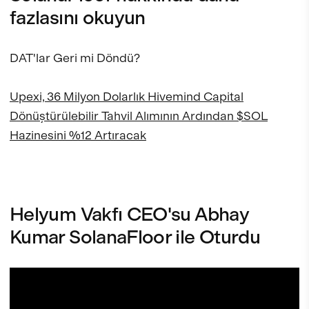
fazlasını okuyun
DAT'lar Geri mi Döndü?
Upexi, 36 Milyon Dolarlık Hivemind Capital
Dönüştürülebilir Tahvil Alımının Ardından $SOL
Hazinesini %12 Artıracak
Helyum Vakfı CEO'su Abhay
Kumar SolanaFloor ile Oturdu