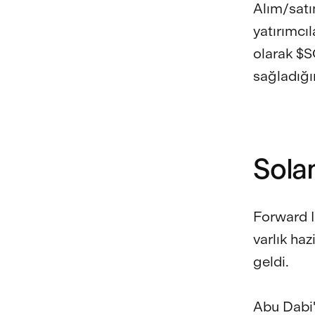
Alım/satı
yatırımcıl
olarak $S
sağladığı
Sola
Forward I
varlık haz
geldi.
Abu Dabi'