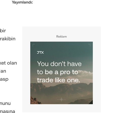
Yayımlandı
:
bir
Reklam
rakibin
ket olan
lan
gasp
onunu
lmasına