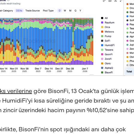
s verilerine
göre BisonFi, 13 Ocak'ta günlük işle
HumidiFi'yi kısa süreliğine geride bıraktı ve şu a
n zincir üzerindeki hacim payının %10,52'sine sahip
rlikte, BisonFi'nin spot ışığındaki anı daha çok