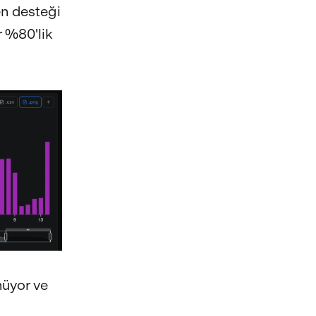
len desteği
 %80'lik
nüyor ve