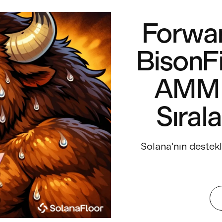
Forwar
BisonFi
AMM Y
Sıral
Solana'nın destek