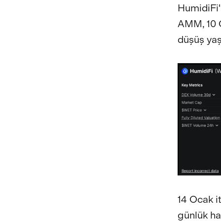
HumidiFi'n
AMM, 10 O
düşüş yaş
14 Ocak i
günlük ha