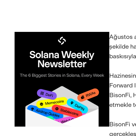
Ağustos a
şekilde ha
baskısıyla
Hazinesin
Forward I
BisonFi, 
etmekle t
BisonFi v
gerçekleş