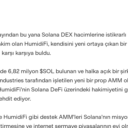
yından bu yana Solana DEX hacimlerine istikrarlı 
kim olan HumidiFi, kendisini yeni ortaya çıkan bir 
 karşı karşıya buldu.
de 6,82 milyon $SOL bulunan ve halka açık bir şir
ndustries tarafından işletilen yeni bir prop AMM o
HumidiFi'nin Solana DeFi üzerindeki hakimiyetini 
ehdit ediyor.
e HumidiFi gibi destek AMM'leri Solana'nın misy
tirmesine ve internet sermaye piyasalarının evi o