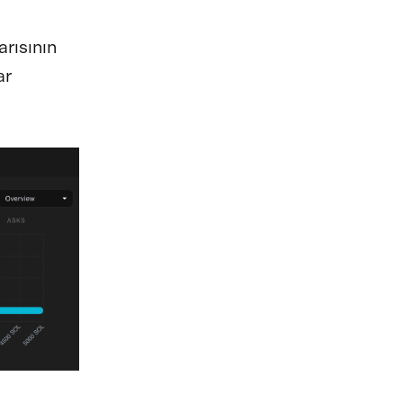
rısının
ar