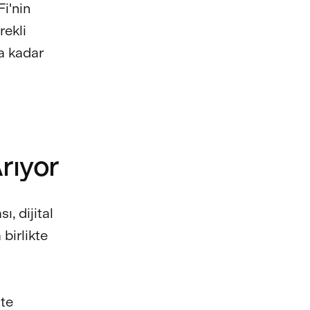
Fi'nin
rekli
a kadar
rıyor
, dijital
birlikte
ate