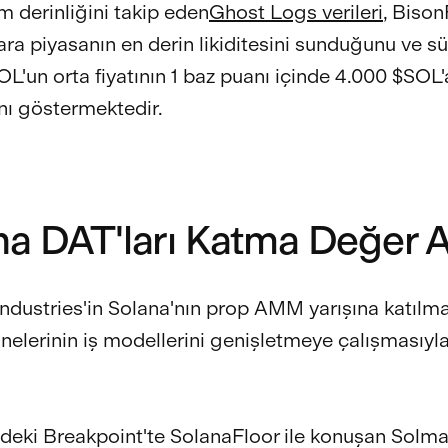
m derinliğini takip eden
Ghost Logs verileri
, Bison
ara piyasanın en derin likiditesini sunduğunu ve sü
OL'un orta fiyatının 1 baz puanı içinde 4.000 $SOL'
nı göstermektedir.
na DAT'ları Katma Değer A
ndustries'in Solana'nın prop AMM yarışına katılması
inelerinin iş modellerini genişletmeye çalışmasıyla 
deki Breakpoint'te SolanaFloor ile konuşan Solm