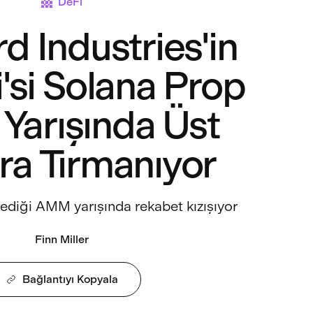
DeFi
d Industries'in
'si Solana Prop
arışında Üst
ara Tırmanıyor
lediği AMM yarışında rekabet kızışıyor
Finn Miller
Bağlantıyı Kopyala