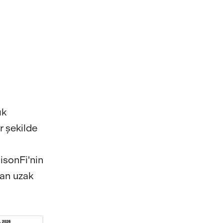
ık
r şekilde
isonFi'nin
tan uzak