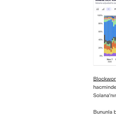
Blockwork
hacminde 
Solana'nı
Bununla bi