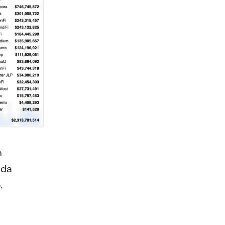
m
nda
.