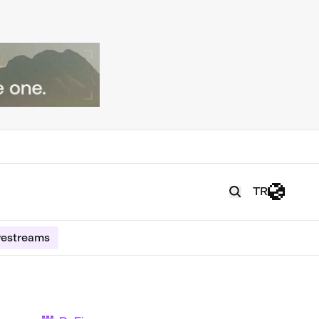
TR
vestreams