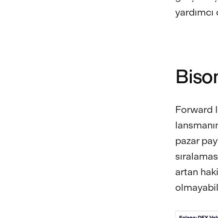
yardımcı 
Biso
Forward In
lansmanın
pazar pay
sıralamas
artan hak
olmayabil