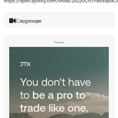
https://open.spotify.com/show/2ELv0CtYJYwcsqb9C
Следующее
Реклама