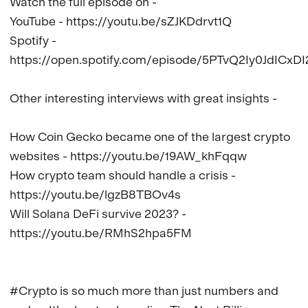
Watch the full episode on -

YouTube - https://youtu.be/sZJKDdrvt1Q

Spotify - 
https://open.spotify.com/episode/5PTvQ2Iy0JdICxDI
Other interesting interviews with great insights - 

How Coin Gecko became one of the largest crypto 
websites - https://youtu.be/19AW_khFqqw

How crypto team should handle a crisis - 
https://youtu.be/lgzB8TBOv4s

Will Solana DeFi survive 2023? - 
https://youtu.be/RMhS2hpa5FM

#Crypto is so much more than just numbers and 