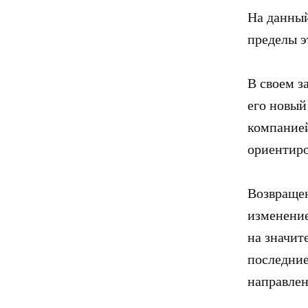
На данный
пределы э
В своем з
его новый
компанией
ориентиро
Возвращен
изменение
на значит
последние
направлен