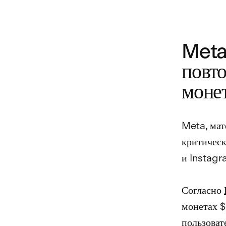
Meta
повт
моне
Meta, мат
критическ
и Instagr
Согласно
монетах $
пользоват