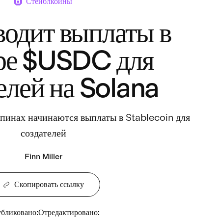
Стейблкоины
водит выплаты в
ре $USDC для
елей на Solana
пинах начинаются выплаты в Stablecoin для
создателей
Finn Miller
Скопировать ссылку
бликовано
:
Отредактировано
: