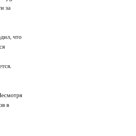
и за
дил, что
ся
ется.
Несмотря
ов в