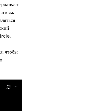
держивает
нативы.
вляться
ский
rcle.
я, чтобы
о