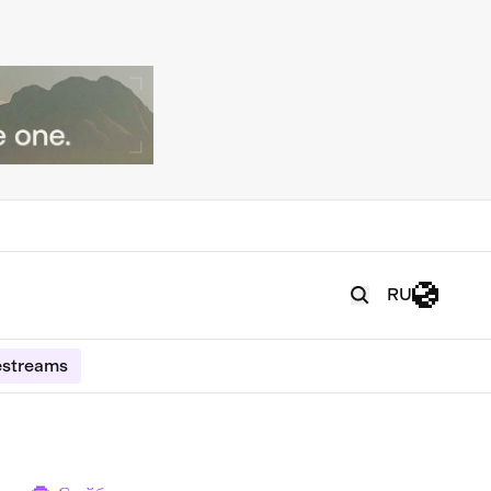
RU
estreams