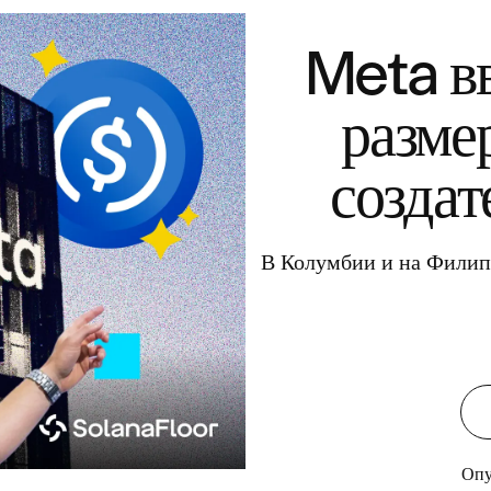
Meta в
разме
создат
В Колумбии и на Филип
Опу