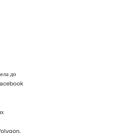
ела до
 Facebook
ых
Polygon.