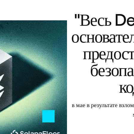
"Весь De
основате
предост
безопа
к
в мае в результате взл