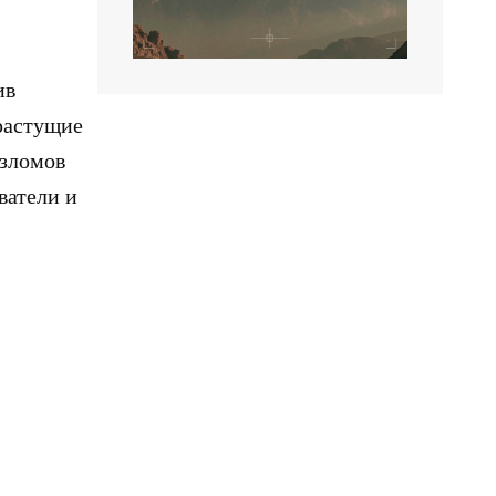
ив
растущие
взломов
ватели и