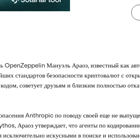
ь OpenZeppelin Мануэль Араоз, известный как авт
йших стандартов безопасности криптовалют с отк
кодом, советует друзьям и близким полностью отка
опасения Anthropic по поводу своей еще не выпущ
thos, Араоз утверждает, что агенты по кодировани
я исключительно искусными в поиске и использова