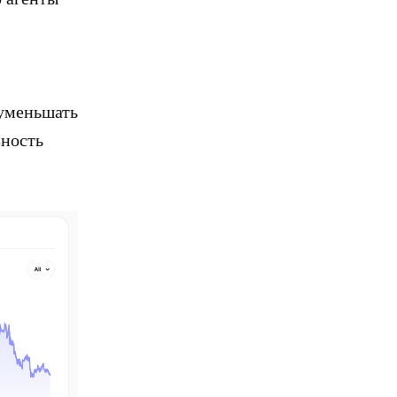
еуменьшать
зность