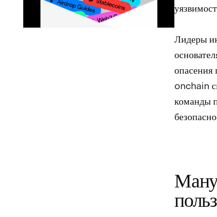
уязвимост
Лидеры ин
основател
опасения 
onchain с
команды п
безопасно
Ману
польз