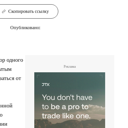
Скопировать ссылку
Опубликовано
:
ор одного
Реклама
рытым
заться от
енной
ю
нии