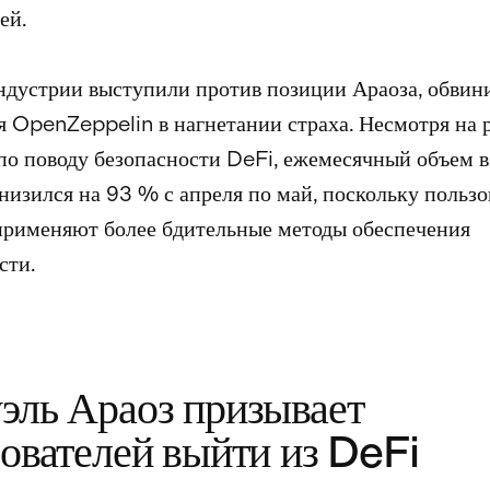
ей.
дустрии выступили против позиции Араоза, обвин
я OpenZeppelin в нагнетании страха. Несмотря на 
по поводу безопасности DeFi, ежемесячный объем 
низился на 93 % с апреля по май, поскольку пользо
рименяют более бдительные методы обеспечения
сти.
эль Араоз призывает
ователей выйти из DeFi