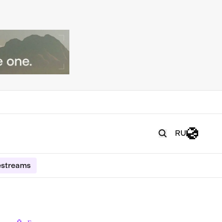
RU
estreams