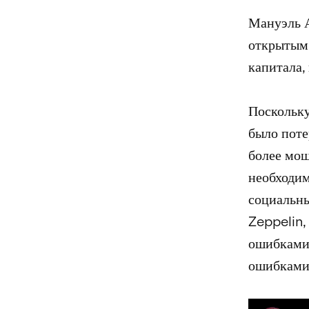
Мануэль А
открытым 
капитала,
Поскольку
было поте
более мощ
необходим
социальны
Zeppelin,
ошибками 
ошибками 