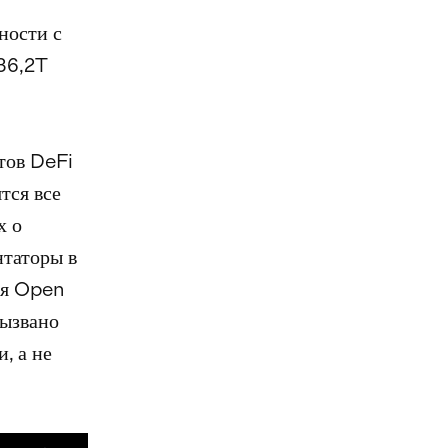
ности с
$36,2T
йтов DeFi
тся все
х о
нтаторы в
ля Open
вызвано
, а не