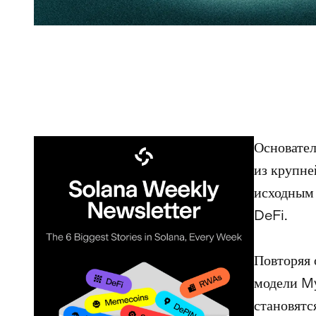
Основател
из крупне
исходным 
DeFi.
Повторяя 
модели My
становятс