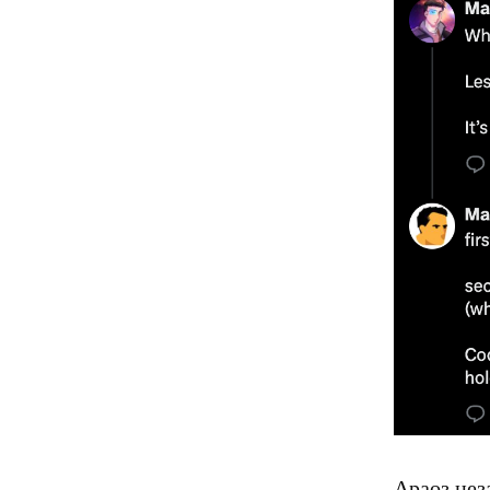
Араоз нез