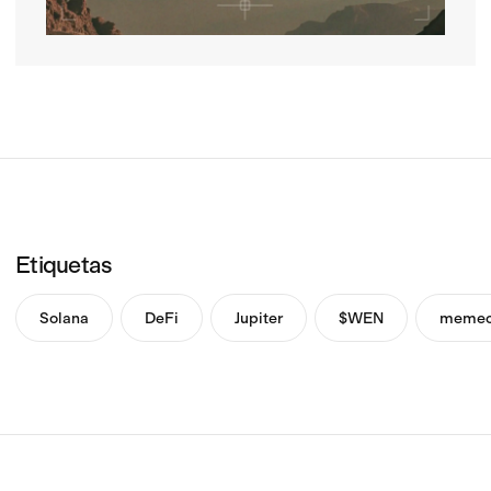
Etiquetas
Solana
DeFi
Jupiter
$WEN
memec