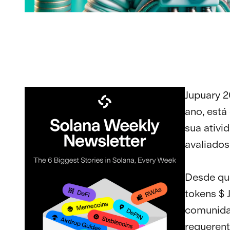
Jupuary 
ano, est
sua ativi
avaliados
Desde qu
tokens $ 
comunidad
requerent