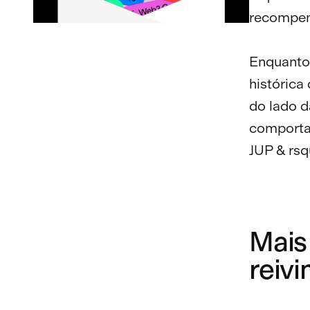
recompen
Enquanto 
histórica
do lado d
comportam
JUP & rsq
Mais 
reiv