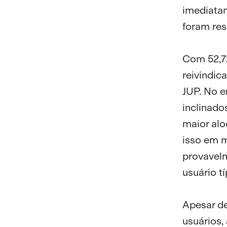
imediatam
foram res
Com 52,7
reivindic
JUP. No e
inclinado
maior alo
isso em m
provavel
usuário tí
Apesar de
usuários,