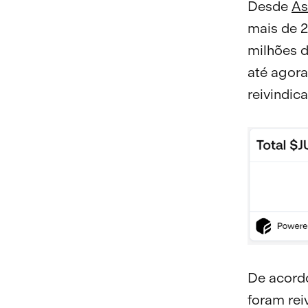
Desde
As
mais de 2
milhões d
até agora
reivindic
De acor
foram re