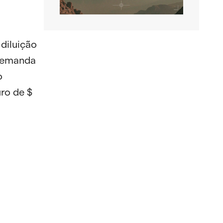
diluição
 demanda
o
ro de $