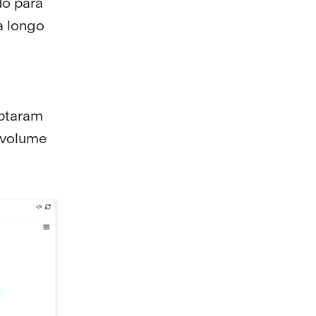
do para
a longo
optaram
 volume