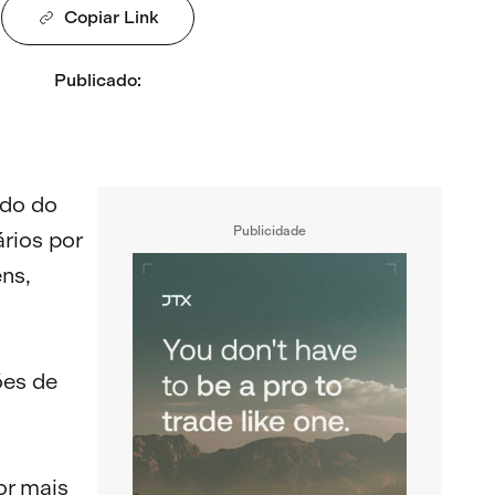
Copiar Link
Publicado
:
ado do
Publicidade
rios por
ns,
ões de
or mais