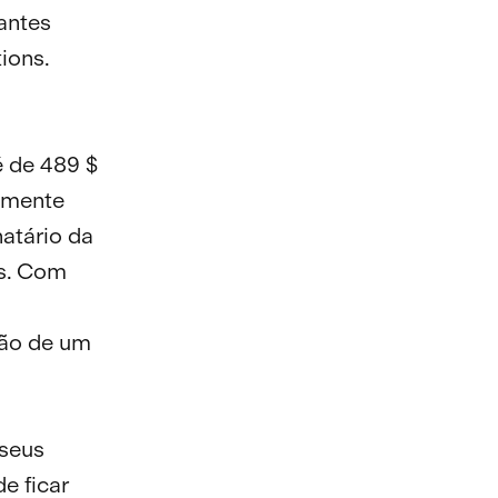
antes
ions.
é de 489 $
emente
natário da
ns. Com
ção de um
 seus
e ficar