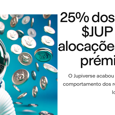
25% dos
$JUP
alocaçõ
prémi
O Jupiverse acabou 
comportamento dos re
l