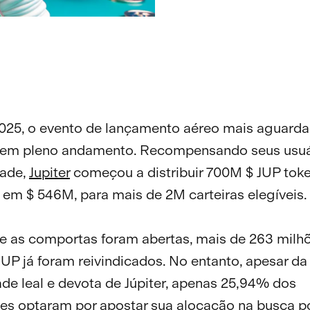
2025, o evento de lançamento aéreo mais aguard
á em pleno andamento. Recompensando seus usuá
dade,
Jupiter
começou a distribuir 700M $ JUP toke
 em $ 546M, para mais de 2M carteiras elegíveis.
e as comportas foram abertas, mais de 263 milh
JUP já foram reivindicados. No entanto, apesar da
e leal e devota de Júpiter, apenas 25,94% dos
es optaram por apostar sua alocação na busca p