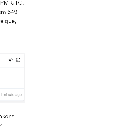
0 PM UTC,
 em 549
re que,
tokens
P