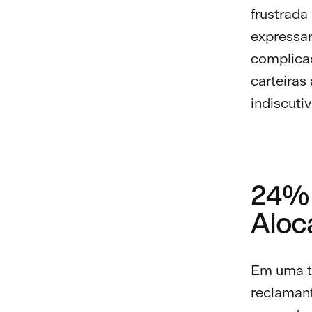
frustrada
expressar
complicad
carteiras
indiscuti
24% 
Aloc
Em uma te
reclaman