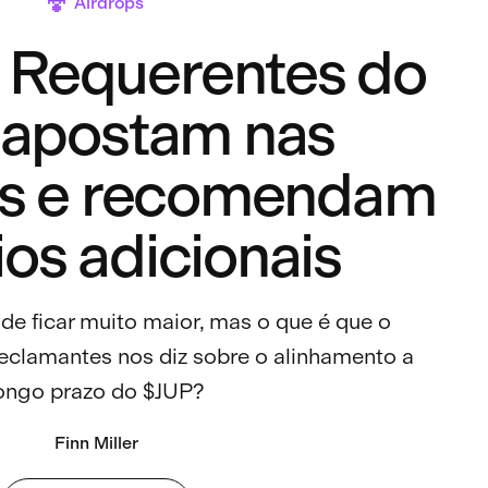
Airdrops
 Requerentes do
 apostam nas
es e recomendam
os adicionais
de ficar muito maior, mas o que é que o
clamantes nos diz sobre o alinhamento a
ongo prazo do $JUP?
Finn Miller