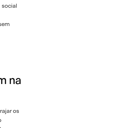
 social
ssem
.
m na
rajar os
o