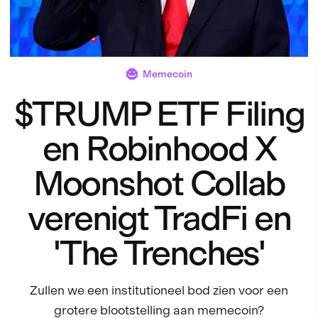
Memecoin
$TRUMP ETF Filing
en Robinhood X
Moonshot Collab
verenigt TradFi en
'The Trenches'
Zullen we een institutioneel bod zien voor een
grotere blootstelling aan memecoin?