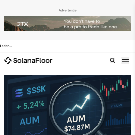
Advertentie
Laden
...