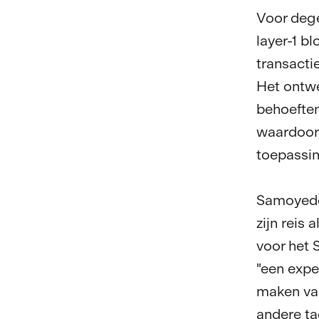
Voor dege
layer-1 b
transacti
Het ontwe
behoeften
waardoor 
toepassi
Samoyedc
zijn reis
voor het 
"een exp
maken van
andere ta