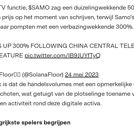
V functie, $SAMO zag een duizelingwekkende 
in prijs op het moment van schrijven, terwijl Samo'
kbaar pompten met een verbazingwekkende 300%.
S UP 300% FOLLOWING CHINA CENTRAL TELE
FEATURE
pic.twitter.com/IB9JUYfTyQ
loor😶‍🌫️ (@SolanaFloor)
24 mei 2023
k is dat de handelsvolumes met een opmerkelijk
hoten, wat getuigt van de plotselinge toename 
en activiteit rond deze digitale activa.
rijkste spelers begrijpen