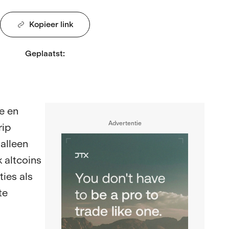
Kopieer link
Geplaatst
:
e en
Advertentie
rip
 alleen
 altcoins
ies als
te