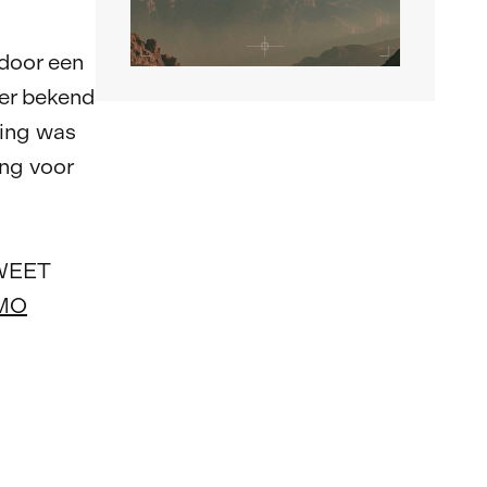
 door een
er bekend
ling was
ng voor
TWEET
MO