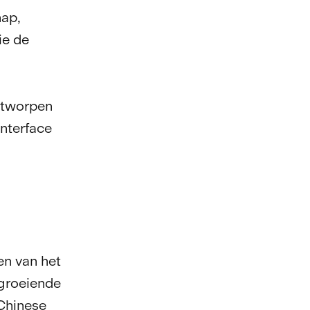
ap,
ie de
ntworpen
interface
n van het
 groeiende
Chinese