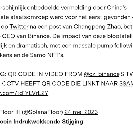
schijnlijk onbedoelde vermelding door China's
kste staatsomroep werd voor het eerst gevonden
r op
Twitter
na een post van Changpeng Zhao, bet
e CEO van Binance. De impact van deze blootstel
ijk en dramatisch, met een massale pump followi
ens en de Samo NFT's.
G: QR CODE IN VIDEO FROM
@cz_binance
'S 
 CCTV HEEFT QR CODE DIE LINKT NAAR
$SA
er.com/td1YLVrL2Y
loor😶‍🌫️ (@SolanaFloor)
24 mei 2023
oin Indrukwekkende Stijging