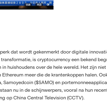
jdperk dat wordt gekenmerkt door digitale innovati
e transformatie, is cryptocurrency een bekend beg
in huishoudens over de hele wereld. Het zijn niet
n Ethereum meer die de krantenkoppen halen. Ook
na, Samoyedcoin ($SAMO) en portemonneeapplicat
taan nu in de schijnwerpers, vooral na hun recen
ing op China Central Television (CCTV).