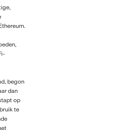
ige,
e
 Ethereum.
loeden,
i-
md, begon
aar dan
stapt op
ruik te
nde
het