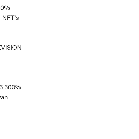
500%
s NFT's
VISION
e 5.500%
van