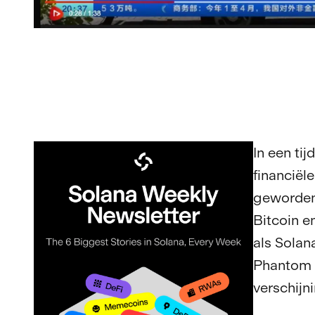
In een ti
financiël
geworden 
Bitcoin e
als Sola
Phantom s
verschijn