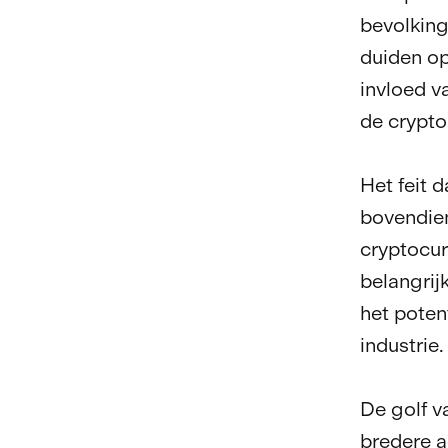
bevolking
duiden op
invloed v
de crypto
Het feit 
bovendien
cryptocur
belangrij
het poten
industrie.
De golf v
bredere a