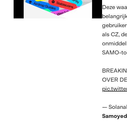
Deze waar
belangrij
gebruike
als CZ, d
onmiddell
SAMO-tok
BREAKIN
OVER DE
pic.twitt
— SolanaF
Samoyedc