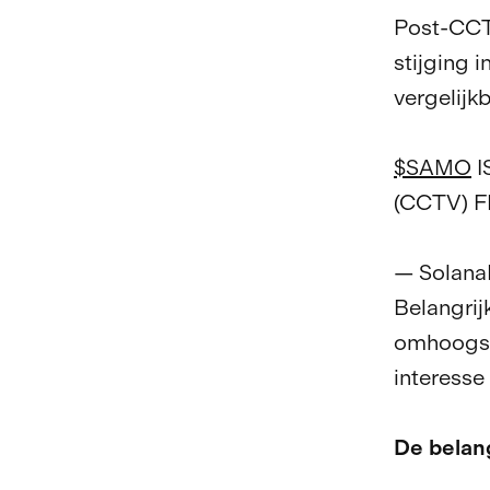
Post-CCT
stijging 
vergelij
$SAMO
I
(CCTV) 
— SolanaF
Belangrij
omhoogsc
interesse 
De belang