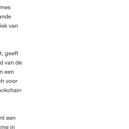
umes
aande
iek van
, geeft
d van de
an een
ch voor
ockchain
nt een
ame in